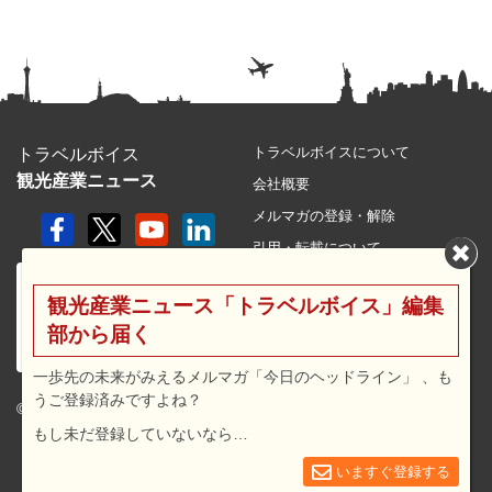
トラベルボイスについて
トラベルボイス
観光産業ニュース
会社概要
メルマガの登録・解除
引用・転載について
プライバシーポリシー
観光産業ニュース「トラベルボイス」編集
利用規約
部から届く
サイトマップ
広告メニュー・料金
一歩先の未来がみえるメルマガ「今日のヘッドライン」 、も
うご登録済みですよね？
プレスリリース窓口
© 2026 travel voice.
もし未だ登録していないなら…
求人広告
お問合せ
いますぐ登録する