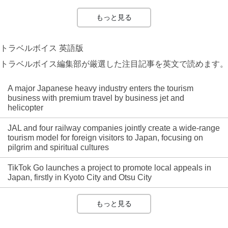
もっと見る
トラベルボイス 英語版
トラベルボイス編集部が厳選した注目記事を英文で読めます。
A major Japanese heavy industry enters the tourism
business with premium travel by business jet and
helicopter
JAL and four railway companies jointly create a wide-range
tourism model for foreign visitors to Japan, focusing on
pilgrim and spiritual cultures
TikTok Go launches a project to promote local appeals in
Japan, firstly in Kyoto City and Otsu City
もっと見る