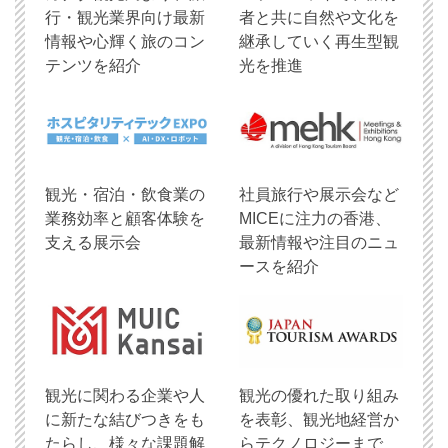
行・観光業界向け最新
者と共に自然や文化を
情報や心輝く旅のコン
継承していく再生型観
テンツを紹介
光を推進
観光・宿泊・飲食業の
社員旅行や展示会など
業務効率と顧客体験を
MICEに注力の香港、
支える展示会
最新情報や注目のニュ
ースを紹介
観光に関わる企業や人
観光の優れた取り組み
に新たな結びつきをも
を表彰、観光地経営か
たらし、様々な課題解
らテクノロジーまで