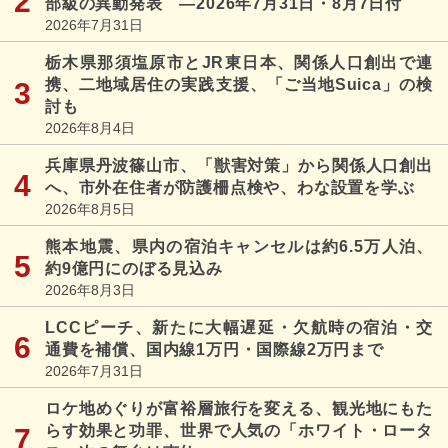
部級の異動発表 ―2026年7月31日・8月7日付
2026年7月31日
栃木県那須塩原市とJR東日本、関係人口創出で連
携、二地域居住の実践支援、「ご当地Suica」の検
討も
2026年8月4日
兵庫県丹波篠山市、「獣害対策」から関係人口創出
へ、市外在住者が防護柵点検や、わな設置を学ぶ
2026年8月5日
熊本地震、県内の宿泊キャンセルは約6.5万人泊、
約9億円にのぼる見込み
2026年8月3日
LCCピーチ、新たに大幅遅延・欠航時の宿泊・交
通費を補償、国内線1万円・国際線2万円まで
2026年7月31日
ロケ地めぐりが富裕層旅行を変える、観光地にもた
らす効果と功罪、世界で人気の「ホワイト・ロータ