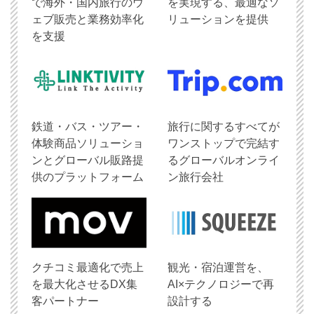
で海外・国内旅行のウ
を実現する、最適なソ
ェブ販売と業務効率化
リューションを提供
を支援
鉄道・バス・ツアー・
旅行に関するすべてが
体験商品ソリューショ
ワンストップで完結す
ンとグローバル販路提
るグローバルオンライ
供のプラットフォーム
ン旅行会社
クチコミ最適化で売上
観光・宿泊運営を、
を最大化させるDX集
AI×テクノロジーで再
客パートナー
設計する