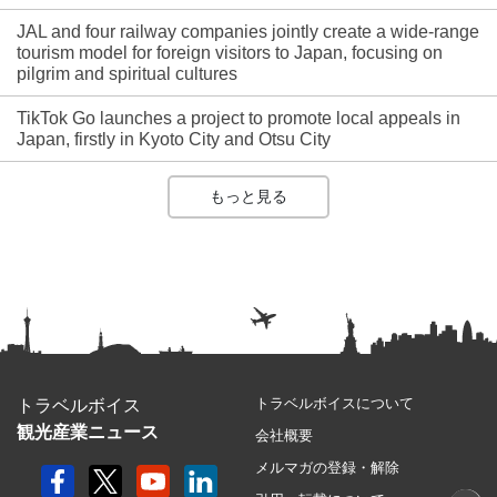
JAL and four railway companies jointly create a wide-range
tourism model for foreign visitors to Japan, focusing on
pilgrim and spiritual cultures
TikTok Go launches a project to promote local appeals in
Japan, firstly in Kyoto City and Otsu City
もっと見る
トラベルボイスについて
トラベルボイス
観光産業ニュース
会社概要
メルマガの登録・解除