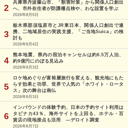
兵庫県丹波篠山市、「獣害対策」から関係人口創出
へ、市外在住者が防護柵点検や、わな設置を学ぶ
2026年8月5日
栃木県那須塩原市とJR東日本、関係人口創出で連
携、二地域居住の実践支援、「ご当地Suica」の検
討も
2026年8月4日
熊本地震、県内の宿泊キャンセルは約6.5万人泊、
約9億円にのぼる見込み
2026年8月3日
ロケ地めぐりが富裕層旅行を変える、観光地にもた
らす効果と功罪、世界で人気の「ホワイト・ロータ
ス」次の舞台は南仏
2026年8月3日
インバウンドの体験予約、日本の予約サイト利用は
タビナカ43％、海外サイトを上回る、ホテル・百
貨店の現地接点も活用 ―デロイト調査
2026年8月7日