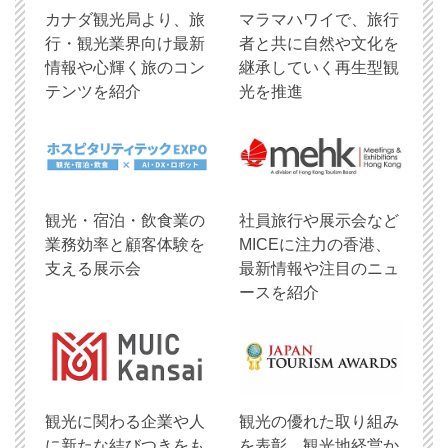
​カナダ観光局より、旅
マラマハワイで、旅行
行・観光業界向け最新
者と共に自然や文化を
情報や心輝く旅のコン
継承していく再生型観
テンツを紹介
光を推進
観光・宿泊・飲食業の
社員旅行や展示会など
業務効率と顧客体験を
MICEに注力の香港、
支える展示会
最新情報や注目のニュ
ースを紹介
観光に関わる企業や人
観光の優れた取り組み
に新たな結びつきをも
を表彰、観光地経営か