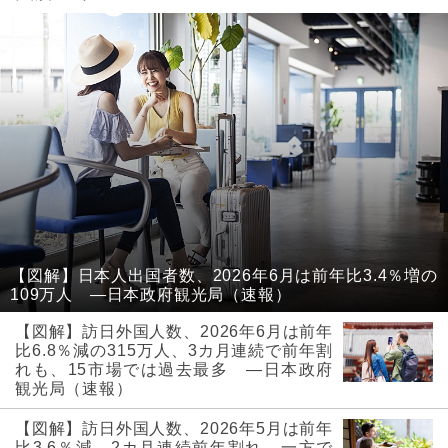
【図解】日本人出国者数、2026年6月は前年比3.4％増の
109万人 ―日本政府観光局（速報）
【図解】訪日外国人数、2026年6月は前年
比6.8％減の315万人、3カ月連続で前年割
れも、15市場では過去最多 ―日本政府
観光局（速報）
【図解】訪日外国人数、2026年5月は前年
比3.6％減、2カ月連続前年割れ、一方で