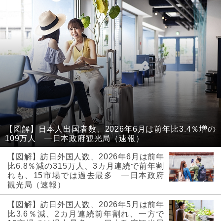
【図解】日本人出国者数、2026年6月は前年比3.4％増の
109万人 ―日本政府観光局（速報）
【図解】訪日外国人数、2026年6月は前年
比6.8％減の315万人、3カ月連続で前年割
れも、15市場では過去最多 ―日本政府
観光局（速報）
【図解】訪日外国人数、2026年5月は前年
比3.6％減、2カ月連続前年割れ、一方で