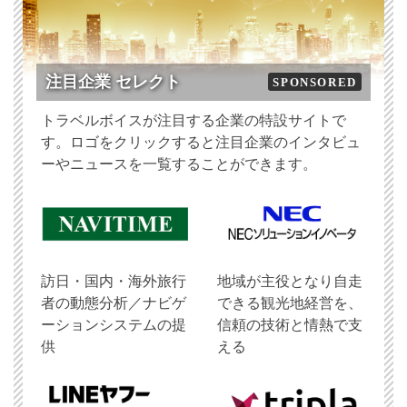
注目企業 セレクト
SPONSORED
トラベルボイスが注目する企業の特設サイトで
す。ロゴをクリックすると注目企業のインタビュ
ーやニュースを一覧することができます。
訪日・国内・海外旅行
地域が主役となり自走
者の動態分析／ナビゲ
できる観光地経営を、
ーションシステムの提
信頼の技術と情熱で支
供
える