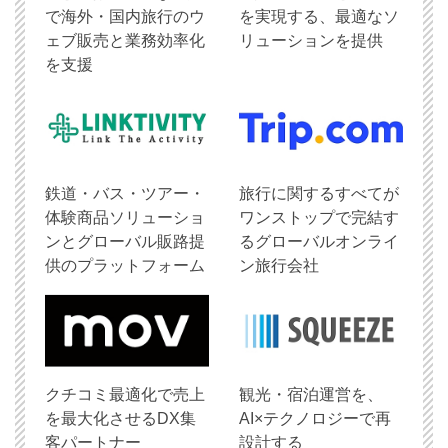
で海外・国内旅行のウ
を実現する、最適なソ
ェブ販売と業務効率化
リューションを提供
を支援
鉄道・バス・ツアー・
旅行に関するすべてが
体験商品ソリューショ
ワンストップで完結す
ンとグローバル販路提
るグローバルオンライ
供のプラットフォーム
ン旅行会社
クチコミ最適化で売上
観光・宿泊運営を、
を最大化させるDX集
AI×テクノロジーで再
客パートナー
設計する