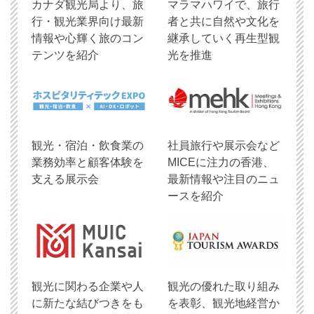
​カナダ観光局より、旅
マラマハワイで、旅行
行・観光業界向け最新
者と共に自然や文化を
情報や心輝く旅のコン
継承していく再生型観
テンツを紹介
光を推進
観光・宿泊・飲食業の
社員旅行や展示会など
業務効率と顧客体験を
MICEに注力の香港、
支える展示会
最新情報や注目のニュ
ースを紹介
観光に関わる企業や人
観光の優れた取り組み
に新たな結びつきをも
を表彰、観光地経営か