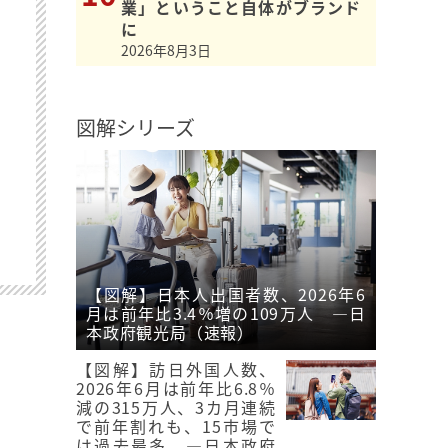
業」ということ自体がブランド
に
2026年8月3日
図解シリーズ
【図解】日本人出国者数、2026年6
月は前年比3.4％増の109万人 ―日
本政府観光局（速報）
【図解】訪日外国人数、
2026年6月は前年比6.8％
減の315万人、3カ月連続
で前年割れも、15市場で
は過去最多 ―日本政府