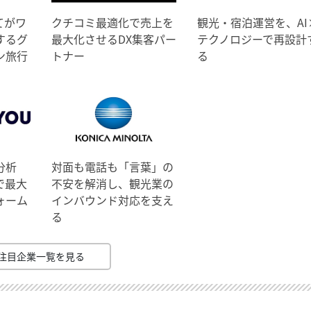
てがワ
クチコミ最適化で売上を
観光・宿泊運営を、AI
するグ
最大化させるDX集客パー
テクノロジーで再設計
ン旅行
トナー
る
分析
対面も電話も「言葉」の
で最大
不安を解消し、観光業の
ォーム
インバウンド対応を支え
る
注目企業一覧を見る