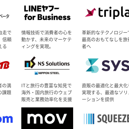
自走で
情報技術で消費者の心を
革新的なテクノロジー
、信頼
動かす、未来のマーケテ
最高のおもてなしを旅
える
ィングを実現。
者へ
者の満
ITと旅行の豊富な知見で
直販の最適化と最大化
の課題
海外・国内旅行のウェブ
実現する、最適なソリ
販売と業務効率化を支援
ーションを提供