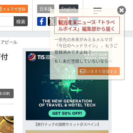
日本語
English
メルマガ登録
検索
メニュー
観光産業ニュース「トラベ
ルボイス」編集部から届く
一歩先の未来がみえるメルマガ
をアピール
「今日のヘッドライン」 、もうご
登録済みですよね？
寄付
もし未だ登録していないなら…
いますぐ登録する
を印刷
【旅行テックの国際サミット＠スペイン】