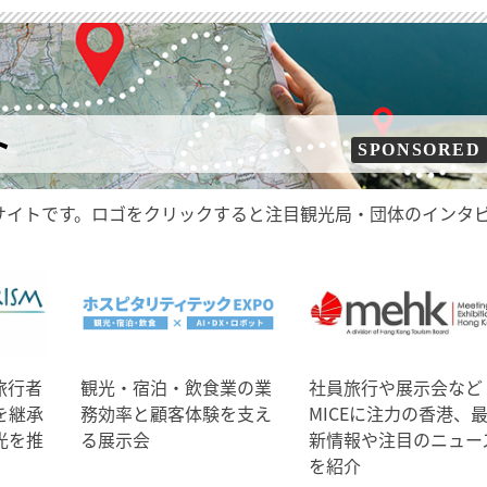
ト
SPONSORED
サイトです。ロゴをクリックすると注目観光局・団体のインタ
旅行者
観光・宿泊・飲食業の業
社員旅行や展示会など
を継承
務効率と顧客体験を支え
MICEに注力の香港、
光を推
る展示会
新情報や注目のニュー
を紹介