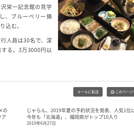
渋沢栄一記念館の見学
し、ブルーベリー摘
盛り込む。
催行人員は30名で、深
る。3万3000円以
メールに転送
このページ
メの
じゃらん、2019年夏の予約状況を発表、人気1位
ツア
今年も「北海道」、福岡県がトップ10入り
2019年6月27日