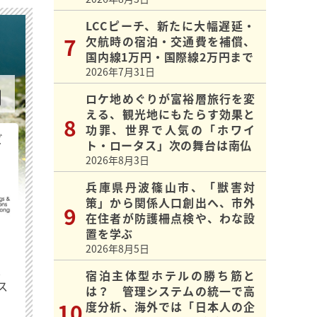
LCCピーチ、新たに大幅遅延・
欠航時の宿泊・交通費を補償、
国内線1万円・国際線2万円まで
2026年7月31日
ロケ地めぐりが富裕層旅行を変
える、観光地にもたらす効果と
功罪、世界で人気の「ホワイ
ビ
ト・ロータス」次の舞台は南仏
2026年8月3日
兵庫県丹波篠山市、「獣害対
策」から関係人口創出へ、市外
在住者が防護柵点検や、わな設
置を学ぶ
2026年8月5日
最
宿泊主体型ホテルの勝ち筋と
ス
は？ 管理システムの統一で高
度分析、海外では「日本人の企