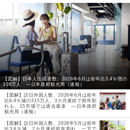
【図解】日本人出国者数、2026年6月は前年比3.4％増の
109万人 ―日本政府観光局（速報）
【図解】訪日外国人数、2026年6月は前年
比6.8％減の315万人、3カ月連続で前年割
れも、15市場では過去最多 ―日本政府
観光局（速報）
【図解】訪日外国人数、2026年5月は前年
比3.6％減、2カ月連続前年割れ、一方で