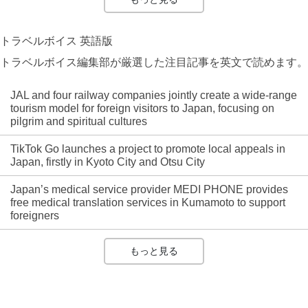
トラベルボイス 英語版
トラベルボイス編集部が厳選した注目記事を英文で読めます。
JAL and four railway companies jointly create a wide-range
tourism model for foreign visitors to Japan, focusing on
pilgrim and spiritual cultures
TikTok Go launches a project to promote local appeals in
Japan, firstly in Kyoto City and Otsu City
Japan’s medical service provider MEDI PHONE provides
free medical translation services in Kumamoto to support
foreigners
もっと見る