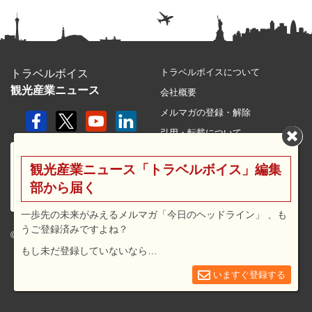
トラベルボイスについて
トラベルボイス
観光産業ニュース
会社概要
メルマガの登録・解除
引用・転載について
プライバシーポリシー
観光産業ニュース「トラベルボイス」編集
利用規約
部から届く
サイトマップ
広告メニュー・料金
一歩先の未来がみえるメルマガ「今日のヘッドライン」 、も
うご登録済みですよね？
プレスリリース窓口
© 2026 travel voice.
もし未だ登録していないなら…
求人広告
お問合せ
いますぐ登録する