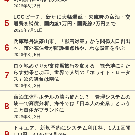
2026年8月3日
LCCピーチ、新たに大幅遅延・欠航時の宿泊・交
通費を補償、国内線1万円・国際線2万円まで
2026年7月31日
兵庫県丹波篠山市、「獣害対策」から関係人口創出
へ、市外在住者が防護柵点検や、わな設置を学ぶ
2026年8月5日
ロケ地めぐりが富裕層旅行を変える、観光地にもた
らす効果と功罪、世界で人気の「ホワイト・ロータ
ス」次の舞台は南仏
2026年8月3日
宿泊主体型ホテルの勝ち筋とは？ 管理システムの
統一で高度分析、海外では「日本人の企業」という
こと自体がブランドに
2026年8月3日
トキエア、新規予約にシステム利用料、1人1区間
100円、2026年9月から