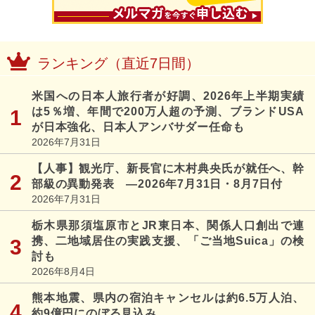
ランキング（直近7日間）
米国への日本人旅行者が好調、2026年上半期実績
は5％増、年間で200万人超の予測、ブランドUSA
が日本強化、日本人アンバサダー任命も
2026年7月31日
【人事】観光庁、新長官に木村典央氏が就任へ、幹
部級の異動発表 ―2026年7月31日・8月7日付
2026年7月31日
栃木県那須塩原市とJR東日本、関係人口創出で連
携、二地域居住の実践支援、「ご当地Suica」の検
討も
2026年8月4日
熊本地震、県内の宿泊キャンセルは約6.5万人泊、
約9億円にのぼる見込み