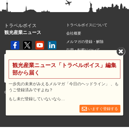
トラベルボイスについて
トラベルボイス
観光産業ニュース
会社概要
メルマガの登録・解除
引用・転載について
プライバシーポリシー
観光産業ニュース「トラベルボイス」編集
利用規約
部から届く
サイトマップ
広告メニュー・料金
一歩先の未来がみえるメルマガ「今日のヘッドライン」 、も
うご登録済みですよね？
プレスリリース窓口
© 2026 travel voice.
もし未だ登録していないなら…
求人広告
お問合せ
いますぐ登録する