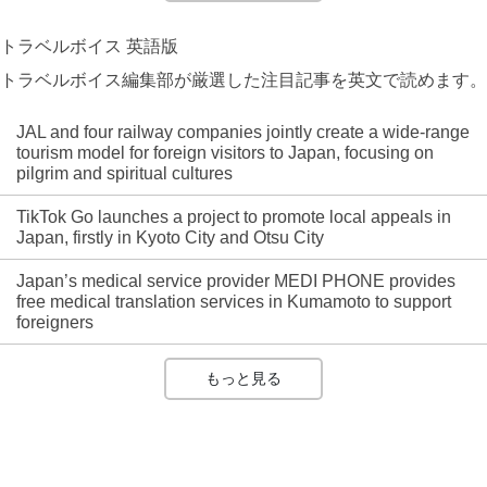
トラベルボイス 英語版
トラベルボイス編集部が厳選した注目記事を英文で読めます。
JAL and four railway companies jointly create a wide-range
tourism model for foreign visitors to Japan, focusing on
pilgrim and spiritual cultures
TikTok Go launches a project to promote local appeals in
Japan, firstly in Kyoto City and Otsu City
Japan’s medical service provider MEDI PHONE provides
free medical translation services in Kumamoto to support
foreigners
もっと見る