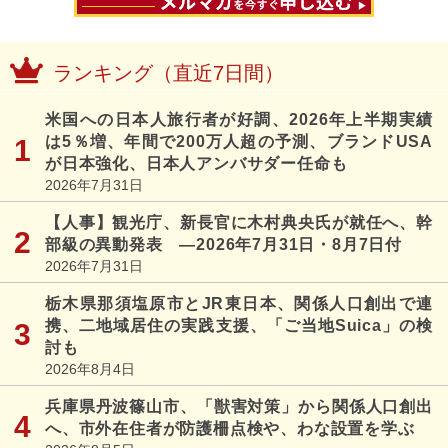
ランキング（直近7日間）
米国への日本人旅行者が好調、2026年上半期実績
は5％増、年間で200万人超の予測、ブランドUSA
が日本強化、日本人アンバサダー任命も
2026年7月31日
【人事】観光庁、新長官に木村典央氏が就任へ、幹
部級の異動発表 ―2026年7月31日・8月7日付
2026年7月31日
栃木県那須塩原市とJR東日本、関係人口創出で連
携、二地域居住の実践支援、「ご当地Suica」の検
討も
2026年8月4日
兵庫県丹波篠山市、「獣害対策」から関係人口創出
へ、市外在住者が防護柵点検や、わな設置を学ぶ