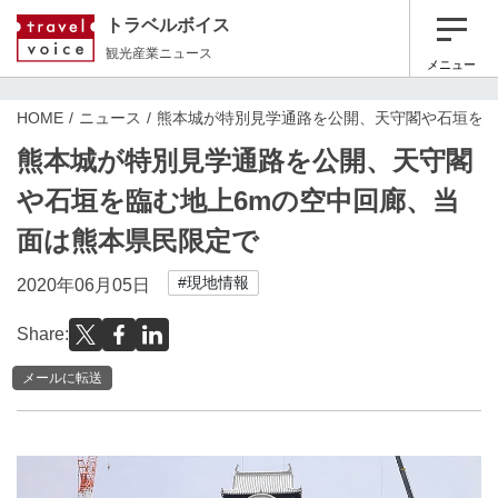
トラベルボイス
観光産業ニュース
メニュー
HOME
ニュース
熊本城が特別見学通路を公開、天守閣や石垣を臨
熊本城が特別見学通路を公開、天守閣
や石垣を臨む地上6mの空中回廊、当
面は熊本県民限定で
#現地情報
2020年06月05日
Share:
メールに転送