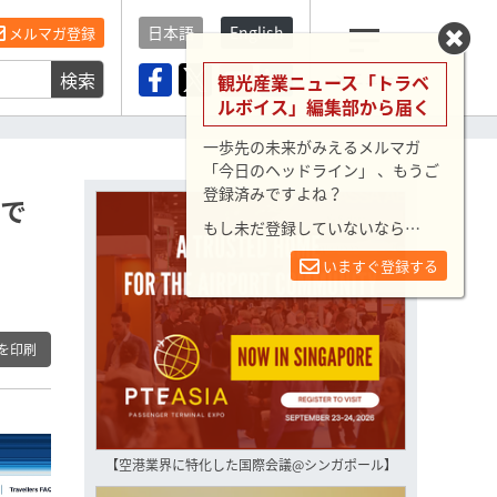
日本語
English
メルマガ登録
検索
メニュー
観光産業ニュース「トラベ
ルボイス」編集部から届く
一歩先の未来がみえるメルマガ
「今日のヘッドライン」 、もうご
登録済みですよね？
トで
もし未だ登録していないなら…
いますぐ登録する
を印刷
【空港業界に特化した国際会議@シンガポール】