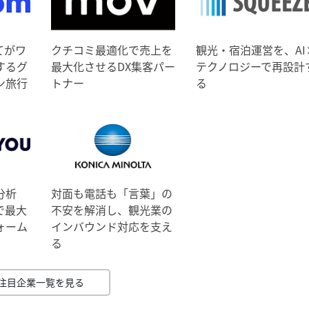
てがワ
クチコミ最適化で売上を
観光・宿泊運営を、AI
するグ
最大化させるDX集客パー
テクノロジーで再設計
ン旅行
トナー
る
分析
対面も電話も「言葉」の
で最大
不安を解消し、観光業の
ォーム
インバウンド対応を支え
る
注目企業一覧を見る