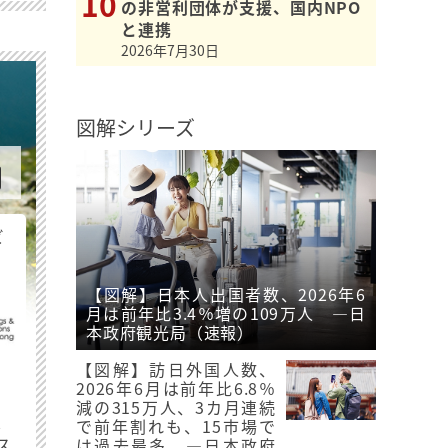
の非営利団体が支援、国内NPO
と連携
2026年7月30日
図解シリーズ
ビ
【図解】日本人出国者数、2026年6
月は前年比3.4％増の109万人 ―日
本政府観光局（速報）
【図解】訪日外国人数、
2026年6月は前年比6.8％
減の315万人、3カ月連続
最
で前年割れも、15市場で
ス
は過去最多 ―日本政府