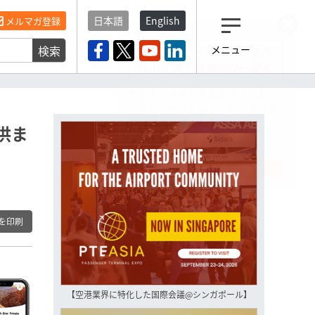
日本語
English
メルマガ登録
検索
メニュー
観光産業ニュース「トラベ
ルボイス」編集部から届く
一歩先の未来がみえるメルマガ
「今日のヘッドライン」 、もうご
登録済みですよね？
供ま
もし未だ登録していないなら…
いますぐ登録する
を印刷
【空港業界に特化した国際会議@シンガポール】