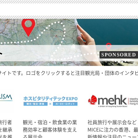
ト
SPONSORED
サイトです。ロゴをクリックすると注目観光局・団体のインタ
旅行者
観光・宿泊・飲食業の業
社員旅行や展示会など
を継承
務効率と顧客体験を支え
MICEに注力の香港、
光を推
る展示会
新情報や注目のニュー