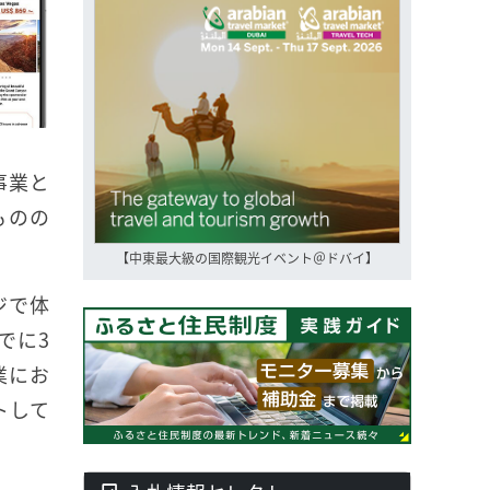
事業と
ものの
【中東最大級の国際観光イベント＠ドバイ】
ジで体
でに3
業にお
トして