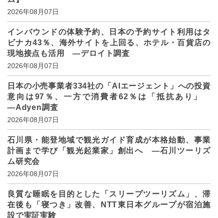
2026年08月07日
インバウンドの体験予約、日本の予約サイト利用はタ
ビナカ43％、海外サイトを上回る、ホテル・百貨店の
現地接点も活用 ―デロイト調査
2026年08月07日
日本の小売事業者334社の「AIエージェント」への投資
意向は97％、一方で消費者62％は「抵抗あり」
―Adyen調査
2026年08月07日
石川県・能登地域で観光ガイド育成が本格始動、事業
計画まで学び「観光起業家」創出へ ―石川ツーリズ
ム研究会
2026年08月07日
良質な睡眠を目的とした「スリープツーリズム」、滞
在後も「寝つき」改善、NTT東日本グループが宿泊施
設で実証実験