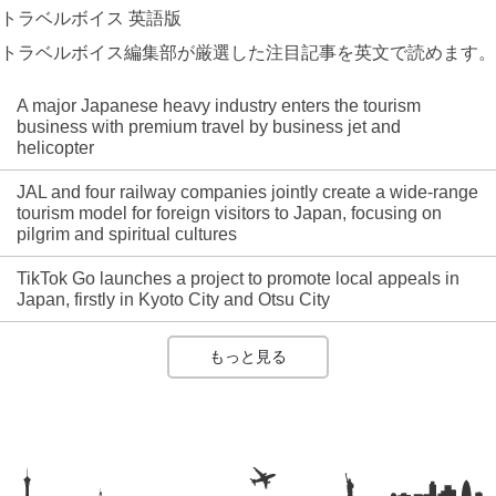
トラベルボイス 英語版
トラベルボイス編集部が厳選した注目記事を英文で読めます。
A major Japanese heavy industry enters the tourism
business with premium travel by business jet and
helicopter
JAL and four railway companies jointly create a wide-range
tourism model for foreign visitors to Japan, focusing on
pilgrim and spiritual cultures
TikTok Go launches a project to promote local appeals in
Japan, firstly in Kyoto City and Otsu City
もっと見る