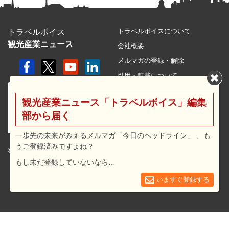
トラベルボイスについて
トラベルボイス
観光産業ニュース
会社概要
メルマガの登録・解除
引用・転載について
プライバシーポリシー
観光産業ニュース「トラベルボイス」編集
利用規約
部から届く
サイトマップ
広告メニュー・料金
一歩先の未来がみえるメルマガ「今日のヘッドライン」 、も
うご登録済みですよね？
プレスリリース窓口
© 2026 travel voice.
もし未だ登録していないなら…
求人広告
お問合せ
いますぐ登録する