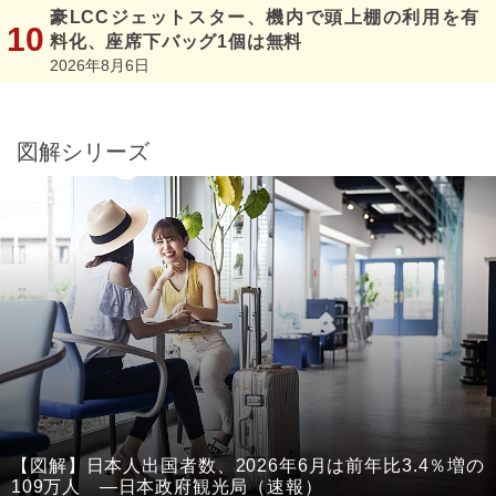
豪LCCジェットスター、機内で頭上棚の利用を有
料化、座席下バッグ1個は無料
2026年8月6日
図解シリーズ
【図解】日本人出国者数、2026年6月は前年比3.4％増の
109万人 ―日本政府観光局（速報）