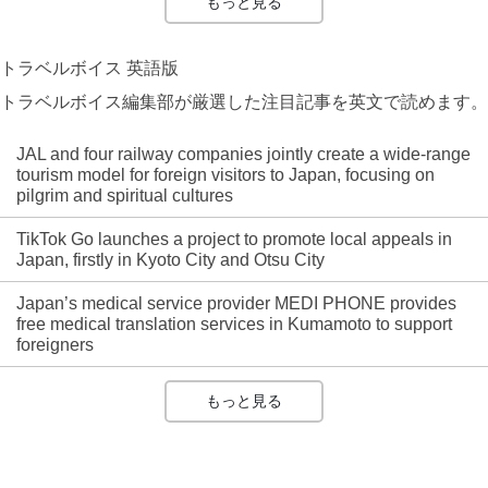
もっと見る
トラベルボイス 英語版
トラベルボイス編集部が厳選した注目記事を英文で読めます。
JAL and four railway companies jointly create a wide-range
tourism model for foreign visitors to Japan, focusing on
pilgrim and spiritual cultures
TikTok Go launches a project to promote local appeals in
Japan, firstly in Kyoto City and Otsu City
Japan’s medical service provider MEDI PHONE provides
free medical translation services in Kumamoto to support
foreigners
もっと見る