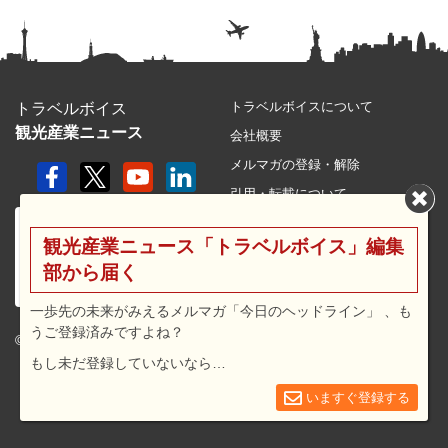
トラベルボイスについて
トラベルボイス
観光産業ニュース
会社概要
メルマガの登録・解除
引用・転載について
プライバシーポリシー
観光産業ニュース「トラベルボイス」編集
利用規約
部から届く
サイトマップ
広告メニュー・料金
一歩先の未来がみえるメルマガ「今日のヘッドライン」 、も
うご登録済みですよね？
プレスリリース窓口
© 2026 travel voice.
もし未だ登録していないなら…
求人広告
お問合せ
いますぐ登録する