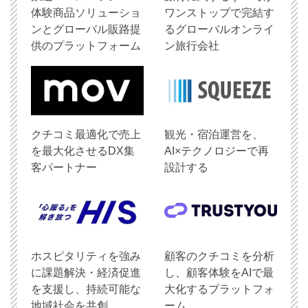
体験商品ソリューショ
ワンストップで完結す
ンとグローバル販路提
るグローバルオンライ
供のプラットフォーム
ン旅行会社
クチコミ最適化で売上
観光・宿泊運営を、
を最大化させるDX集
AI×テクノロジーで再
客パートナー
設計する
ホスピタリティを強み
顧客のクチコミを分析
に課題解決・経済促進
し、顧客体験をAIで最
を支援し、持続可能な
大化するプラットフォ
地域社会を共創
ーム