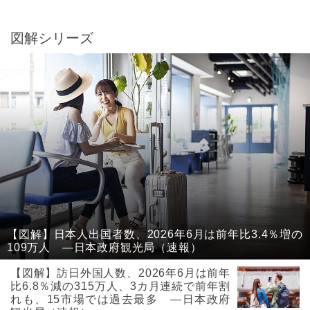
図解シリーズ
【図解】日本人出国者数、2026年6月は前年比3.4％増の
109万人 ―日本政府観光局（速報）
【図解】訪日外国人数、2026年6月は前年
比6.8％減の315万人、3カ月連続で前年割
れも、15市場では過去最多 ―日本政府