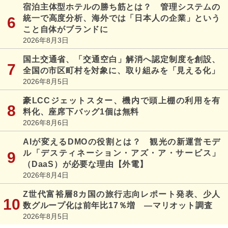
宿泊主体型ホテルの勝ち筋とは？ 管理システムの
統一で高度分析、海外では「日本人の企業」という
こと自体がブランドに
2026年8月3日
国土交通省、「交通空白」解消へ認定制度を創設、
全国の市区町村を対象に、取り組みを「見える化」
2026年8月5日
豪LCCジェットスター、機内で頭上棚の利用を有
料化、座席下バッグ1個は無料
2026年8月6日
AIが変えるDMOの役割とは？ 観光の新運営モデ
ル「デスティネーション・アズ・ア・サービス」
（DaaS）が必要な理由【外電】
2026年8月4日
Z世代富裕層8カ国の旅行志向レポート発表、少人
数グループ化は前年比17％増 ―マリオット調査
2026年8月5日