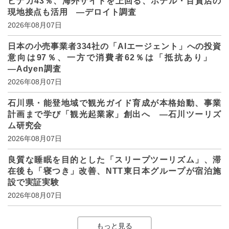
ビナカ43％、海外サイトを上回る、ホテル・百貨店の
現地接点も活用 ―デロイト調査
2026年08月07日
日本の小売事業者334社の「AIエージェント」への投資
意向は97％、一方で消費者62％は「抵抗あり」
―Adyen調査
2026年08月07日
石川県・能登地域で観光ガイド育成が本格始動、事業
計画まで学び「観光起業家」創出へ ―石川ツーリズ
ム研究会
2026年08月07日
良質な睡眠を目的とした「スリープツーリズム」、滞
在後も「寝つき」改善、NTT東日本グループが宿泊施
設で実証実験
2026年08月07日
もっと見る