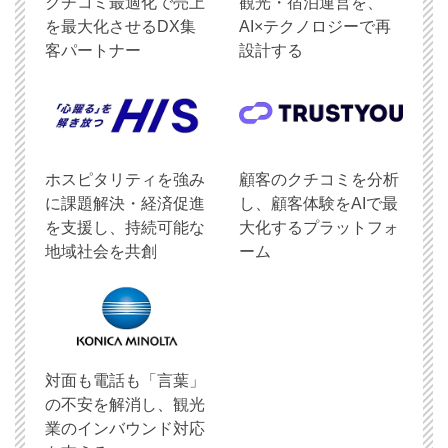
クチコミ最適化で売上
観光・宿泊運営を、
を最大化させるDX集
AI×テクノロジーで再
客パートナー
設計する
ホスピタリティを強み
顧客のクチコミを分析
に課題解決・経済促進
し、顧客体験をAIで最
を支援し、持続可能な
大化するプラットフォ
地域社会を共創
ーム
対面も電話も「言葉」
の不安を解消し、観光
業のインバウンド対応