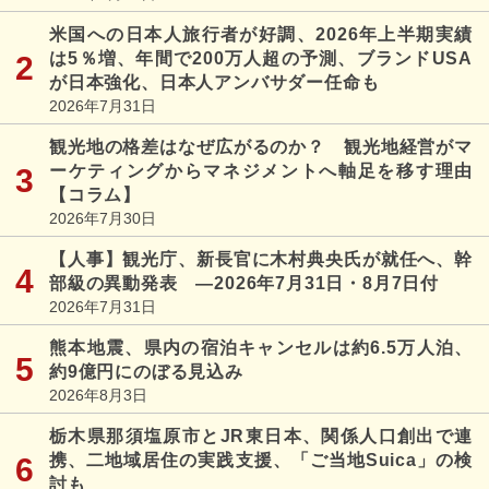
米国への日本人旅行者が好調、2026年上半期実績
は5％増、年間で200万人超の予測、ブランドUSA
が日本強化、日本人アンバサダー任命も
2026年7月31日
観光地の格差はなぜ広がるのか？ 観光地経営がマ
ーケティングからマネジメントへ軸足を移す理由
【コラム】
2026年7月30日
【人事】観光庁、新長官に木村典央氏が就任へ、幹
部級の異動発表 ―2026年7月31日・8月7日付
2026年7月31日
熊本地震、県内の宿泊キャンセルは約6.5万人泊、
約9億円にのぼる見込み
2026年8月3日
栃木県那須塩原市とJR東日本、関係人口創出で連
携、二地域居住の実践支援、「ご当地Suica」の検
討も