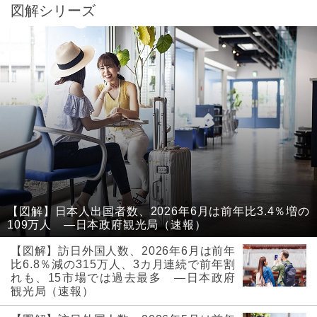
図解シリーズ
【図解】日本人出国者数、2026年6月は前年比3.4％増の
109万人 ―日本政府観光局（速報）
【図解】訪日外国人数、2026年6月は前年
比6.8％減の315万人、3カ月連続で前年割
れも、15市場では過去最多 ―日本政府
観光局（速報）