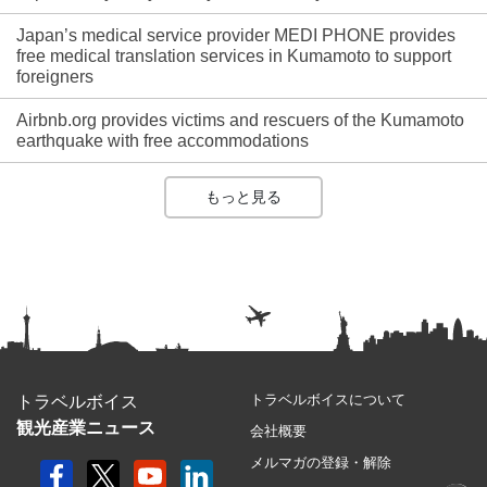
Japan’s medical service provider MEDI PHONE provides
free medical translation services in Kumamoto to support
foreigners
Airbnb.org provides victims and rescuers of the Kumamoto
earthquake with free accommodations
もっと見る
トラベルボイスについて
トラベルボイス
観光産業ニュース
会社概要
メルマガの登録・解除