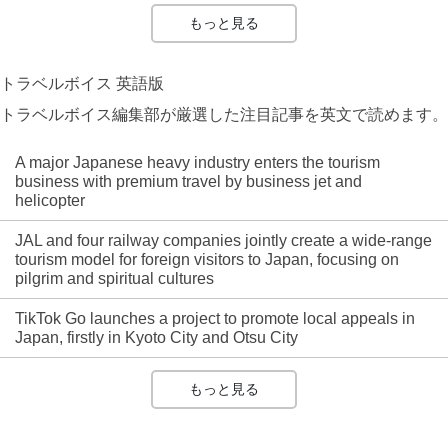
もっと見る
トラベルボイス 英語版
トラベルボイス編集部が厳選した注目記事を英文で読めます。
A major Japanese heavy industry enters the tourism
business with premium travel by business jet and
helicopter
JAL and four railway companies jointly create a wide-range
tourism model for foreign visitors to Japan, focusing on
pilgrim and spiritual cultures
TikTok Go launches a project to promote local appeals in
Japan, firstly in Kyoto City and Otsu City
もっと見る