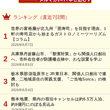
ランキング（直近7日間）
世界の富裕層が北九州「照寿司」を目指す理由、1
軒の寿司店から始まるガストロノミーツーリズム
【コラム】
2026年8月7日
兵庫県丹波篠山市、「獣害対策」から関係人口創出
へ、市外在住者が防護柵点検や、わな設置を学ぶ
2026年8月5日
栃木県那須塩原市とJR東日本、関係人口創出で連
携、二地域居住の実践支援、「ご当地Suica」の検
討も
2026年8月4日
熊本地震、県内の宿泊キャンセルは約6.5万人泊、
約9億円にのぼる見込み
2026年8月3日