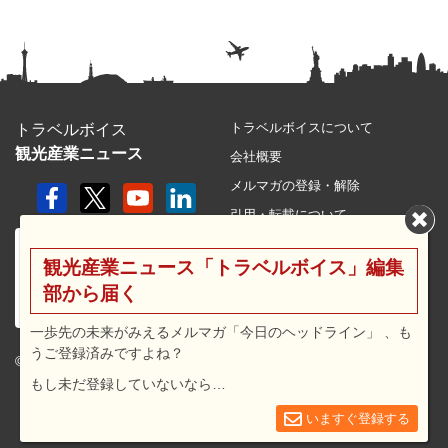
トラベルボイスについて
トラベルボイス
観光産業ニュース
会社概要
メルマガの登録・解除
引用・転載について
プライバシーポリシー
観光産業ニュース「トラベルボイス」編集
利用規約
部から届く
サイトマップ
広告メニュー・料金
一歩先の未来がみえるメルマガ「今日のヘッドライン」 、も
うご登録済みですよね？
プレスリリース窓口
© 2026 travel voice.
もし未だ登録していないなら…
求人広告
お問合せ
いますぐ登録する