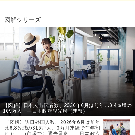
図解シリーズ
【図解】日本人出国者数、2026年6月は前年比3.4％増の
109万人 ―日本政府観光局（速報）
【図解】訪日外国人数、2026年6月は前年
比6.8％減の315万人、3カ月連続で前年割
れも、15市場では過去最多 ―日本政府