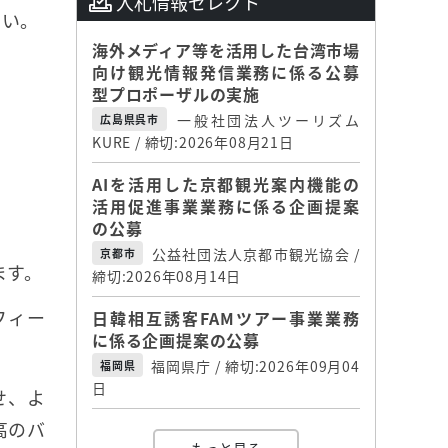
入札情報セレクト
さい。
海外メディア等を活用した台湾市場
向け観光情報発信業務に係る公募
型プロポーザルの実施
一般社団法人ツーリズム
広島県呉市
KURE / 締切:2026年08月21日
AIを活用した京都観光案内機能の
活用促進事業業務に係る企画提案
の公募
公益社団法人京都市観光協会 /
京都市
ます。
締切:2026年08月14日
フィー
日韓相互誘客FAMツアー事業業務
に係る企画提案の公募
福岡県庁 / 締切:2026年09月04
福岡県
日
せ、よ
高のバ