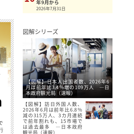
年9月から
2026年7月31日
図解シリーズ
を
【図解】日本人出国者数、2026年6
月は前年比3.4％増の109万人 ―日
本政府観光局（速報）
【図解】訪日外国人数、
2026年6月は前年比6.8％
減の315万人、3カ月連続
で前年割れも、15市場で
で
は過去最多 ―日本政府
行
観光局（速報）