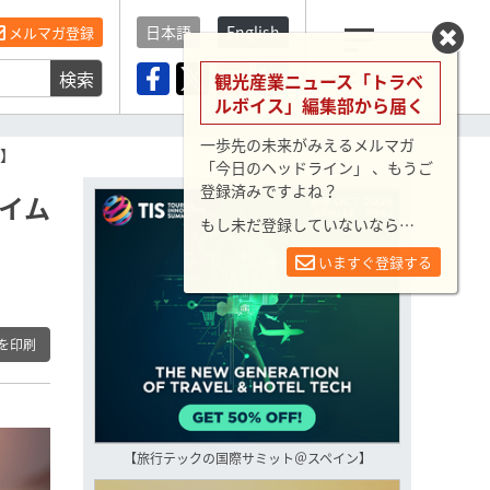
日本語
English
メルマガ登録
検索
メニュー
観光産業ニュース「トラベ
ルボイス」編集部から届く
一歩先の未来がみえるメルマガ
電】
「今日のヘッドライン」 、もうご
登録済みですよね？
タイム
もし未だ登録していないなら…
いますぐ登録する
を印刷
【旅行テックの国際サミット＠スペイン】