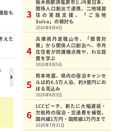
栃木県那須塩原市とJR東日本、
関係人口創出で連携、二地域居
機能も
住の実践支援、「ご当地
Suica」の検討も
2026年8月4日
考えた
兵庫県丹波篠山市、「獣害対
策」から関係人口創出へ、市外
在住者が防護柵点検や、わな設
置を学ぶ
2026年8月5日
予
熊本地震、県内の宿泊キャンセ
ルは約6.5万人泊、約9億円にの
ぼる見込み
2026年8月3日
LCCピーチ、新たに大幅遅延・
欠航時の宿泊・交通費を補償、
国内線1万円・国際線2万円まで
2026年7月31日