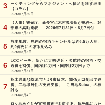
ーケティングからマネジメントへ軸足を移す理由
【コラム】
2026年7月30日
【人事】観光庁、新長官に木村典央氏が就任へ、幹
部級の異動発表 ―2026年7月31日・8月7日付
2026年7月31日
熊本地震、県内の宿泊キャンセルは約6.5万人泊、
約9億円にのぼる見込み
2026年8月3日
LCCピーチ、新たに大幅遅延・欠航時の宿泊・交
通費を補償、国内線1万円・国際線2万円まで
2026年7月31日
栃木県那須塩原市とJR東日本、関係人口創出で連
携、二地域居住の実践支援、「ご当地Suica」の検
討も
2026年8月4日
ロケ地めぐりが富裕層旅行を変える、観光地にもた