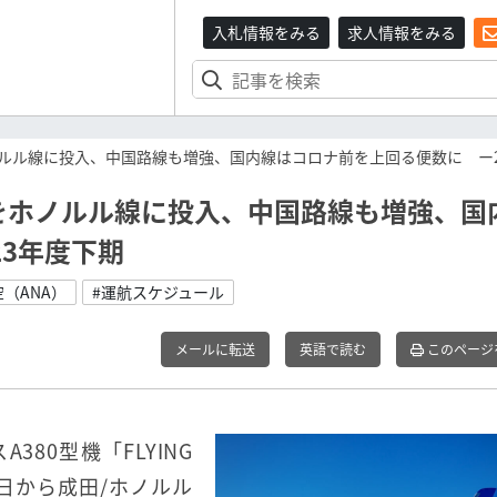
入札情報をみる
求人情報をみる
ホノルル線に投入、中国路線も増強、国内線はコロナ前を上回る便数に ー2
号機をホノルル線に投入、中国路線も増強、国
23年度下期
空（ANA）
#運航スケジュール
メールに転送
英語で読む
このページ
80型機「FLYING
20日から成田/ホノルル