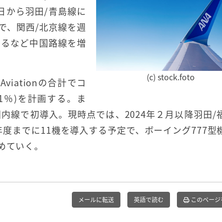
29日から羽田/青島線に
で、関西/北京線を週
するなど中国路線を増
(c) stock.foto
Aviationの合計でコ
01％)を計画する。ま
0を国内線で初導入。現時点では、2024年２月以降羽田/
年度までに11機を導入する予定で、ボーイング777型
めていく。
メールに転送
英語で読む
このページ