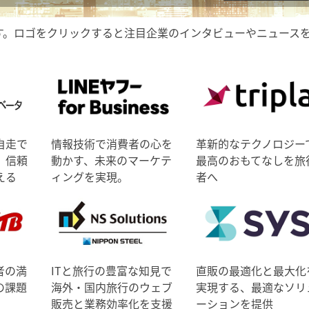
す。ロゴをクリックすると注目企業のインタビューやニュース
自走で
情報技術で消費者の心を
革新的なテクノロジー
、信頼
動かす、未来のマーケテ
最高のおもてなしを旅
える
ィングを実現。
者へ
者の満
ITと旅行の豊富な知見で
直販の最適化と最大化
の課題
海外・国内旅行のウェブ
実現する、最適なソリ
販売と業務効率化を支援
ーションを提供