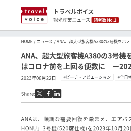
トラベルボイス
観光産業ニュース
読者数 No.1
HOME
ニュース
ANA、超大型旅客機A380の3号機を
ANA、超大型旅客機A380の3
はコロナ前を上回る便数に ー20
#ピーチ・アビエーション
#全日
2023年08月22日
Share:
ANAは、順調な需要回復を踏まえ、エアバスA3
HONU」3号機(520席仕様)を2023年10月