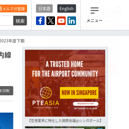
日本語
English
メルマガ登録
検索
メニュー
観光産業ニュース「トラベ
ルボイス」編集部から届く
一歩先の未来がみえるメルマガ
023年度下期
「今日のヘッドライン」 、もうご
登録済みですよね？
内線
もし未だ登録していないなら…
いますぐ登録する
を印刷
【空港業界に特化した国際会議@シンガポール】