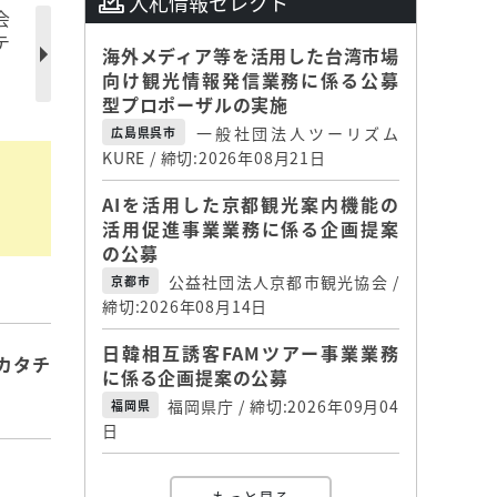
入札情報セレクト
会
テ
海外メディア等を活用した台湾市場
向け観光情報発信業務に係る公募
型プロポーザルの実施
一般社団法人ツーリズム
広島県呉市
KURE / 締切:2026年08月21日
AIを活用した京都観光案内機能の
活用促進事業業務に係る企画提案
の公募
公益社団法人京都市観光協会 /
京都市
締切:2026年08月14日
日韓相互誘客FAMツアー事業業務
カタチ
に係る企画提案の公募
福岡県庁 / 締切:2026年09月04
福岡県
日