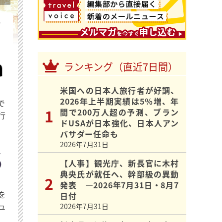
を
ランキング（直近7日間）
米国への日本人旅行者が好調、
2026年上半期実績は5％増、年
で
間で200万人超の予測、ブラン
行
ドUSAが日本強化、日本人アン
バサダー任命も
2026年7月31日
【人事】観光庁、新長官に木村
典央氏が就任へ、幹部級の異動
発表 ―2026年7月31日・8月7
を
日付
ュ
2026年7月31日