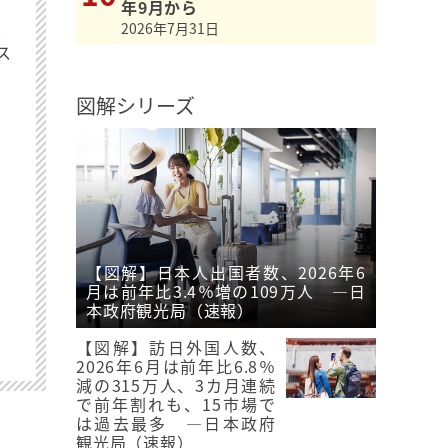
年9月から
最
2026年7月31日
ス
図解シリーズ
【図解】日本人出国者数、2026年6
月は前年比3.4％増の109万人 ―日
本政府観光局（速報）
【図解】訪日外国人数、
2026年6月は前年比6.8％
減の315万人、3カ月連続
で前年割れも、15市場で
は過去最多 ―日本政府
観光局（速報）