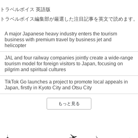
トラベルボイス 英語版
トラベルボイス編集部が厳選した注目記事を英文で読めます。
A major Japanese heavy industry enters the tourism
business with premium travel by business jet and
helicopter
JAL and four railway companies jointly create a wide-range
tourism model for foreign visitors to Japan, focusing on
pilgrim and spiritual cultures
TikTok Go launches a project to promote local appeals in
Japan, firstly in Kyoto City and Otsu City
もっと見る