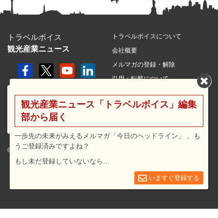
トラベルボイスについて
トラベルボイス
観光産業ニュース
会社概要
メルマガの登録・解除
引用・転載について
プライバシーポリシー
観光産業ニュース「トラベルボイス」編集
利用規約
部から届く
サイトマップ
広告メニュー・料金
一歩先の未来がみえるメルマガ「今日のヘッドライン」 、も
うご登録済みですよね？
プレスリリース窓口
© 2026 travel voice.
もし未だ登録していないなら…
求人広告
お問合せ
いますぐ登録する