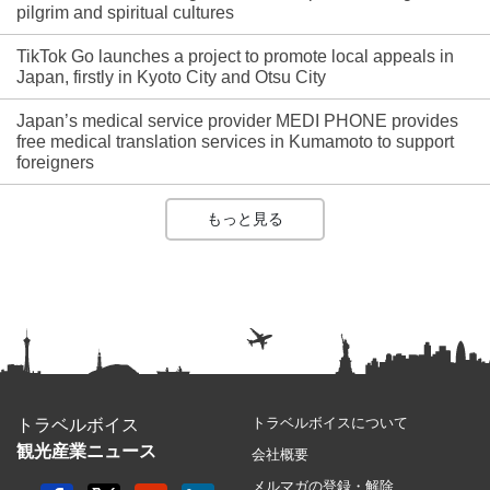
pilgrim and spiritual cultures
TikTok Go launches a project to promote local appeals in
Japan, firstly in Kyoto City and Otsu City
Japan’s medical service provider MEDI PHONE provides
free medical translation services in Kumamoto to support
foreigners
もっと見る
トラベルボイスについて
トラベルボイス
観光産業ニュース
会社概要
メルマガの登録・解除