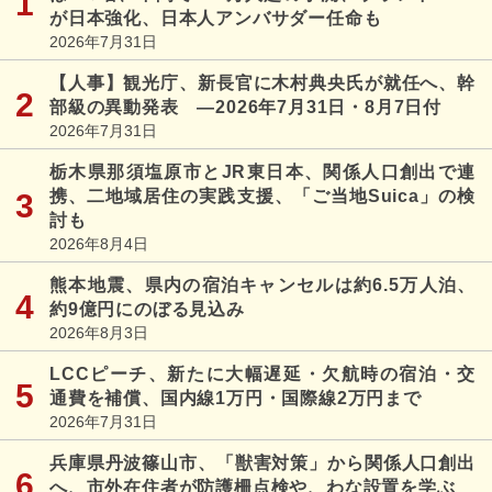
が日本強化、日本人アンバサダー任命も
2026年7月31日
【人事】観光庁、新長官に木村典央氏が就任へ、幹
部級の異動発表 ―2026年7月31日・8月7日付
2026年7月31日
栃木県那須塩原市とJR東日本、関係人口創出で連
携、二地域居住の実践支援、「ご当地Suica」の検
討も
2026年8月4日
熊本地震、県内の宿泊キャンセルは約6.5万人泊、
約9億円にのぼる見込み
2026年8月3日
LCCピーチ、新たに大幅遅延・欠航時の宿泊・交
通費を補償、国内線1万円・国際線2万円まで
2026年7月31日
兵庫県丹波篠山市、「獣害対策」から関係人口創出
へ、市外在住者が防護柵点検や、わな設置を学ぶ