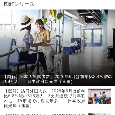
図解シリーズ
【図解】日本人出国者数、2026年6月は前年比3.4％増の
109万人 ―日本政府観光局（速報）
【図解】訪日外国人数、2026年6月は前年
比6.8％減の315万人、3カ月連続で前年割
れも、15市場では過去最多 ―日本政府
観光局（速報）