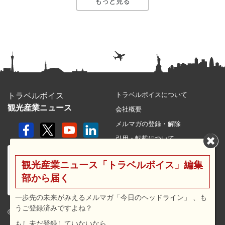
もっと見る
トラベルボイスについて
トラベルボイス
観光産業ニュース
会社概要
メルマガの登録・解除
引用・転載について
プライバシーポリシー
観光産業ニュース「トラベルボイス」編集
利用規約
部から届く
サイトマップ
広告メニュー・料金
一歩先の未来がみえるメルマガ「今日のヘッドライン」 、も
うご登録済みですよね？
プレスリリース窓口
© 2026 travel voice.
もし未だ登録していないなら…