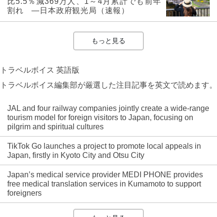
比5.5％減369万人、1～4月累計でも前年
割れ ―日本政府観光局（速報）
もっと見る
トラベルボイス 英語版
トラベルボイス編集部が厳選した注目記事を英文で読めます。
JAL and four railway companies jointly create a wide-range
tourism model for foreign visitors to Japan, focusing on
pilgrim and spiritual cultures
TikTok Go launches a project to promote local appeals in
Japan, firstly in Kyoto City and Otsu City
Japan’s medical service provider MEDI PHONE provides
free medical translation services in Kumamoto to support
foreigners