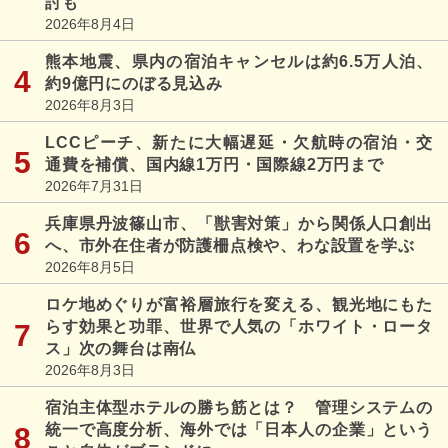
討も
2026年8月4日
熊本地震、県内の宿泊キャンセルは約6.5万人泊、
約9億円にのぼる見込み
2026年8月3日
LCCピーチ、新たに大幅遅延・欠航時の宿泊・交
通費を補償、国内線1万円・国際線2万円まで
2026年7月31日
兵庫県丹波篠山市、「獣害対策」から関係人口創出
へ、市外在住者が防護柵点検や、わな設置を学ぶ
2026年8月5日
ロケ地めぐりが富裕層旅行を変える、観光地にもた
らす効果と功罪、世界で人気の「ホワイト・ロータ
ス」次の舞台は南仏
2026年8月3日
宿泊主体型ホテルの勝ち筋とは？ 管理システムの
統一で高度分析、海外では「日本人の企業」という