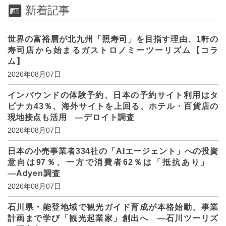
新着記事
世界の富裕層が北九州「照寿司」を目指す理由、1軒の
寿司店から始まるガストロノミーツーリズム【コラ
ム】
2026年08月07日
インバウンドの体験予約、日本の予約サイト利用はタ
ビナカ43％、海外サイトを上回る、ホテル・百貨店の
現地接点も活用 ―デロイト調査
2026年08月07日
日本の小売事業者334社の「AIエージェント」への投資
意向は97％、一方で消費者62％は「抵抗あり」
―Adyen調査
2026年08月07日
石川県・能登地域で観光ガイド育成が本格始動、事業
計画まで学び「観光起業家」創出へ ―石川ツーリズ