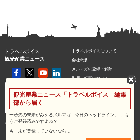
トラベルボイスについて
トラベルボイス
観光産業ニュース
会社概要
メルマガの登録・解除
引用・転載について
プライバシーポリシー
観光産業ニュース「トラベルボイス」編集
利用規約
部から届く
サイトマップ
広告メニュー・料金
一歩先の未来がみえるメルマガ「今日のヘッドライン」 、も
うご登録済みですよね？
プレスリリース窓口
© 2026 travel voice.
もし未だ登録していないなら…
求人広告