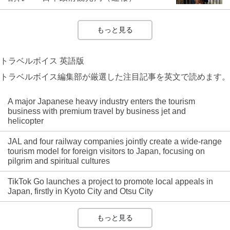
もっと見る
トラベルボイス 英語版
トラベルボイス編集部が厳選した注目記事を英文で読めます。
A major Japanese heavy industry enters the tourism
business with premium travel by business jet and
helicopter
JAL and four railway companies jointly create a wide-range
tourism model for foreign visitors to Japan, focusing on
pilgrim and spiritual cultures
TikTok Go launches a project to promote local appeals in
Japan, firstly in Kyoto City and Otsu City
もっと見る