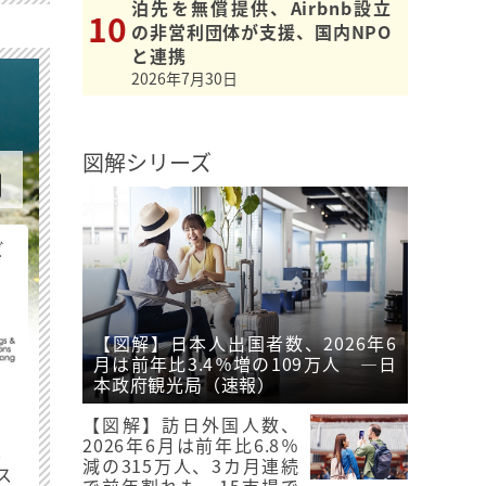
泊先を無償提供、Airbnb設立
の非営利団体が支援、国内NPO
と連携
2026年7月30日
図解シリーズ
ビ
【図解】日本人出国者数、2026年6
月は前年比3.4％増の109万人 ―日
本政府観光局（速報）
【図解】訪日外国人数、
2026年6月は前年比6.8％
最
減の315万人、3カ月連続
ス