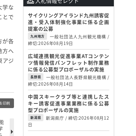
入札情報セレクト
大学な
サイクリングアイランド九州誘客促
ことで
進・受入体制強化事業に係る企画
提案の公募
一般社団法人九州観光機構 /
九州地方
方が各
締切:2026年08月19日
地方へ
広域連携観光促進事業ATコンテン
東アジ
ツ情報発信パンフレット制作業務
に係る公募型プロポーザルの実施
一般社団法人長野県観光機構 /
長野県
締切:2026年08月14日
中国スキークラブ等と連携したス
キー誘客促進事業業務に係る公募
を印刷
型プロポーザルの実施
新潟県庁 / 締切:2026年08月12
新潟県
能
日
学
ら