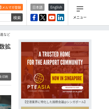
日本語
English
メルマガ登録
検索
メニュー
観光産業ニュース「トラベ
ルボイス」編集部から届く
一歩先の未来がみえるメルマガ
促進など
「今日のヘッドライン」 、もうご
登録済みですよね？
数拡
もし未だ登録していないなら…
いますぐ登録する
を印刷
【空港業界に特化した国際会議@シンガポール】