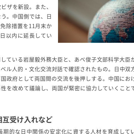
次ビザを新設。また、
なう。中国側では、日
免除措置を11月末か
0日以内に延長してい
問している岩屋毅外務大臣と、あべ俊子文部科学大臣
レベル人的・文化交流対話で確認されたもの。日中双
両国政府として両国間の交流を後押しする。中国にお
要性を改めて議論し、両国が緊密に協力していくこと
相互受け入れなど
長期的な日中関係の安定化に資する人材を育成して