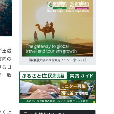
が王毅
方向の
【中東最大級の国際観光イベント＠ドバイ】
ける日
で一致
いく上