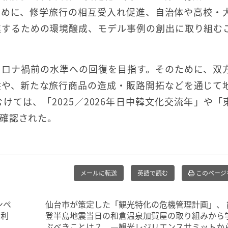
ために、修学旅行の相互受入れ促進、自治体や高校・
進するための環境醸成、モデル事例の創出に取り組む
コロナ禍前の水準への回復を目指す。そのために、双
供や、新たな旅行商品の造成・販路開拓などを通じて
ては、「2025／2026年日中韓文化交流年」や「
確認された。
メールに転送
英語で読む
このページ
ンペ
仙台市が策定した「観光特化の危機管理計画」、 
の利
登半島地震当日の和倉温泉加賀屋の取り組みから
ぶべきことは？ ―観光レジリエンスサミットか