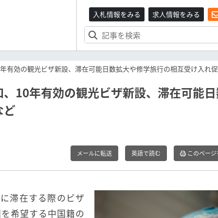
入札情報をみる
求人情報をみる
0年有効の観光ビザ新設、滞在可能日数拡大や修学旅行の相互受け入れ
、10年有効の観光ビザ新設、滞在可能日
など
メールに転送
英語で読む
このページ
日本に滞在する際のビザ
国を希望する中国籍の