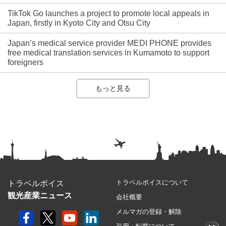
TikTok Go launches a project to promote local appeals in
Japan, firstly in Kyoto City and Otsu City
Japan’s medical service provider MEDI PHONE provides
free medical translation services in Kumamoto to support
foreigners
もっと見る
トラベルボイスについて
トラベルボイス
観光産業ニュース
会社概要
メルマガの登録・解除