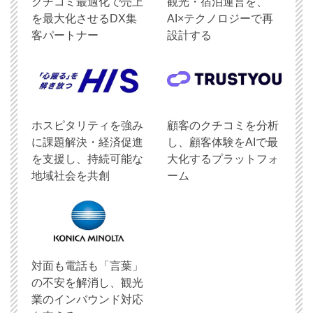
クチコミ最適化で売上
観光・宿泊運営を、
を最大化させるDX集
AI×テクノロジーで再
客パートナー
設計する
ホスピタリティを強み
顧客のクチコミを分析
に課題解決・経済促進
し、顧客体験をAIで最
を支援し、持続可能な
大化するプラットフォ
地域社会を共創
ーム
対面も電話も「言葉」
の不安を解消し、観光
業のインバウンド対応