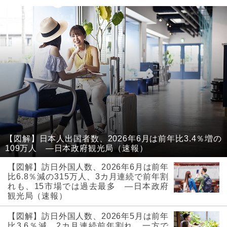
【図解】日本人出国者数、2026年6月は前年比3.4％増の
109万人 ―日本政府観光局（速報）
【図解】訪日外国人数、2026年6月は前年
比6.8％減の315万人、3カ月連続で前年割
れも、15市場では過去最多 ―日本政府
観光局（速報）
【図解】訪日外国人数、2026年5月は前年
比3.6％減、2カ月連続前年割れ、一方で