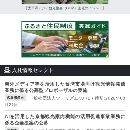
【太平洋アジア観光協会（PATA）主催のイベント】
入札情報セレクト
海外メディア等を活用した台湾市場向け観光情報発信
業務に係る公募型プロポーザルの実施
一般社団法人ツーリズムKURE / 締切:2026年08
広島県呉市
月21日
AIを活用した京都観光案内機能の活用促進事業業務に
係る企画提案の公募