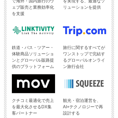
で海外・国内旅行のウ
を実現する、最適なソ
ェブ販売と業務効率化
リューションを提供
を支援
鉄道・バス・ツアー・
旅行に関するすべてが
体験商品ソリューショ
ワンストップで完結す
ンとグローバル販路提
るグローバルオンライ
供のプラットフォーム
ン旅行会社
クチコミ最適化で売上
観光・宿泊運営を、
を最大化させるDX集
AI×テクノロジーで再
客パートナー
設計する