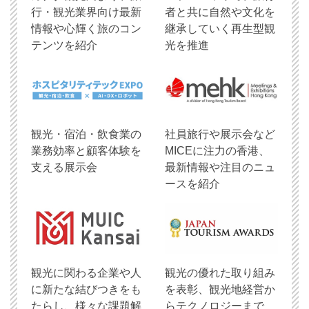
行・観光業界向け最新
者と共に自然や文化を
情報や心輝く旅のコン
継承していく再生型観
テンツを紹介
光を推進
観光・宿泊・飲食業の
社員旅行や展示会など
業務効率と顧客体験を
MICEに注力の香港、
支える展示会
最新情報や注目のニュ
ースを紹介
観光に関わる企業や人
観光の優れた取り組み
に新たな結びつきをも
を表彰、観光地経営か
たらし、様々な課題解
らテクノロジーまで