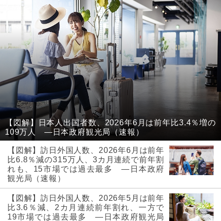
【図解】日本人出国者数、2026年6月は前年比3.4％増の
109万人 ―日本政府観光局（速報）
【図解】訪日外国人数、2026年6月は前年
比6.8％減の315万人、3カ月連続で前年割
れも、15市場では過去最多 ―日本政府
観光局（速報）
【図解】訪日外国人数、2026年5月は前年
比3.6％減、2カ月連続前年割れ、一方で
19市場では過去最多 ―日本政府観光局