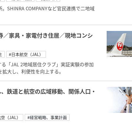
HINRA COMPANYなど官民連携で二地域
空券／家具・家電付き住居／現地コンシ
生
#日本航空（JAL）
る「JAL 2地域居住クラブ」実証実験の参加
を拡大し、利便性を向上する。
携へ、鉄道と航空の広域移動、関係人口・
空（JAL）
#経営戦略、事業計画