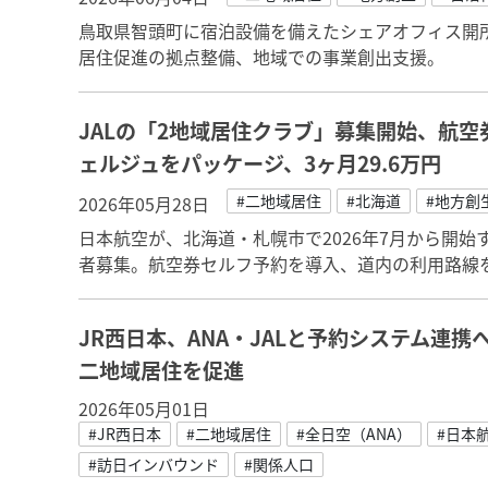
鳥取県智頭町に宿泊設備を備えたシェアオフィス開所。S
居住促進の拠点整備、地域での事業創出支援。
JALの「2地域居住クラブ」募集開始、航
ェルジュをパッケージ、3ヶ月29.6万円
#二地域居住
#北海道
#地方創
2026年05月28日
日本航空が、北海道・札幌市で2026年7月から開始す
者募集。航空券セルフ予約を導入、道内の利用路線
JR西日本、ANA・JALと予約システム連
二地域居住を促進
2026年05月01日
#JR西日本
#二地域居住
#全日空（ANA）
#日本航
#訪日インバウンド
#関係人口