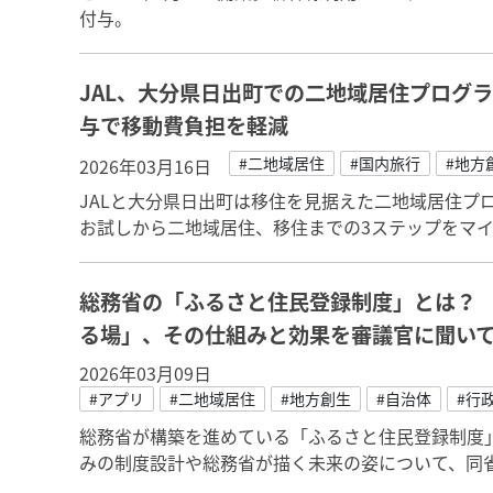
付与。
JAL、大分県日出町での二地域居住プログラ
与で移動費負担を軽減
#二地域居住
#国内旅行
#地方
2026年03月16日
JALと大分県日出町は移住を見据えた二地域居住プログ
お試しから二地域居住、移住までの3ステップをマ
総務省の「ふるさと住民登録制度」とは？
る場」、その仕組みと効果を審議官に聞い
2026年03月09日
#アプリ
#二地域居住
#地方創生
#自治体
#行
総務省が構築を進めている「ふるさと住民登録制度
みの制度設計や総務省が描く未来の姿について、同