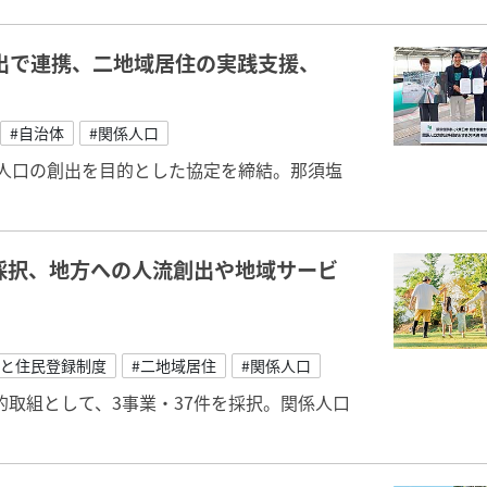
出で連携、二地域居住の実践支援、
#自治体
#関係人口
係人口の創出を目的とした協定を締結。那須塩
採択、地方への人流創出や地域サービ
さと住民登録制度
#二地域居住
#関係人口
取組として、3事業・37件を採択。関係人口