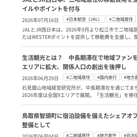
イルやポイントを付与
#日本航空（JAL）
#二地域居住
2026年07月16日
JALとJR西日本は、2026年9月より松江市で二地
たはWESTERポイントを提供して移動費を支援し
生活観光とは？ 中長期滞在で地域ファンを
エリアに拡大、関係人口の創出を後押し
#二地域居住
#国内旅行
#地方
2026年06月29日
石見銀山地域経営研究所が、中長期滞在を通じてま
2026年度は全国9エリアで展開。「生活観光」を
鳥取県智頭町に宿泊設備を備えたシェアオ
整備として
#二地域居住
#地方創生
#自治
2026年06月04日