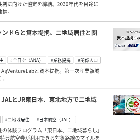
共創に向けた協定を締結。2030年代を目途に
連携。
系ファンドらと資本提携、二地域居住と関
住
#全日空（ANA）
#業務提携
#関係人口
AgVentureLabと資本提携。第一次産業領域
く。
JALとJR東日本、東北地方で二地域
#二地域居住
#日本航空（JAL）
居住の体験プログラム「東日本、二地域暮らし」
プの特典航空券が利用できる対象路線のマイルを