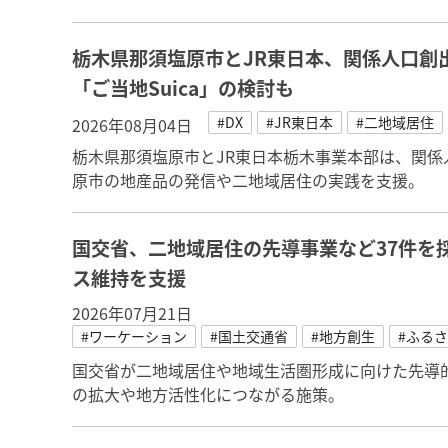
栃木県那須塩原市とJR東日本、関係人口創
「ご当地Suica」の検討も
#DX
#JR東日本
#二地域居住
2026年08月04日
栃木県那須塩原市とJR東日本栃木事業本部は、関
原市の地産品の発信や二地域居住の実践を支援。
国交省、二地域居住の先導事業など37件を
ス維持を支援
2026年07月21日
#ワーケーション
#国土交通省
#地方創生
#ふる
国交省が二地域居住や地域生活圏形成に向けた先導的
の拡大や地方活性化につながる施策。