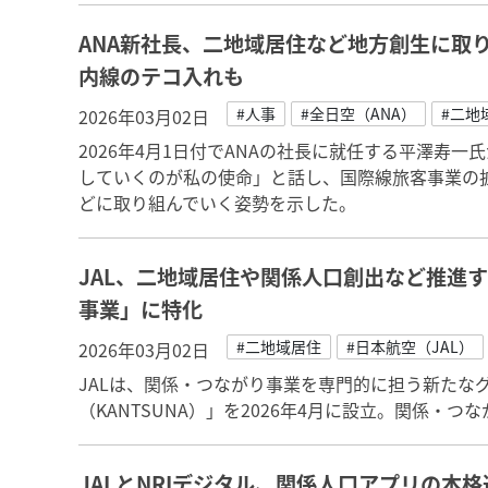
ANA新社長、二地域居住など地方創生に取
内線のテコ入れも
#人事
#全日空（ANA）
#二地
2026年03月02日
2026年4月1日付でANAの社長に就任する平澤寿一
していくのが私の使命」と話し、国際線旅客事業の
どに取り組んでいく姿勢を示した。
JAL、二地域居住や関係人口創出など推進
事業」に特化
#二地域居住
#日本航空（JAL）
2026年03月02日
JALは、関係・つながり事業を専門的に担う新たな
（KANTSUNA）」を2026年4月に設立。関係・
JALとNRIデジタル、関係人口アプリの本