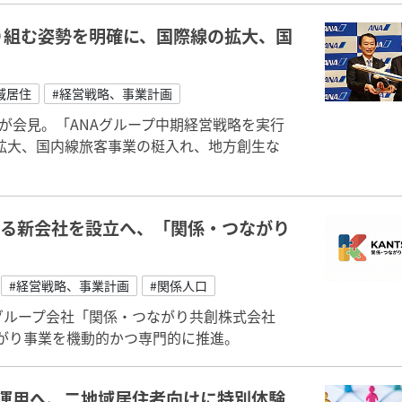
り組む姿勢を明確に、国際線の拡大、国
域居住
#経営戦略、事業計画
氏が会見。「ANAグループ中期経営戦略を実行
拡大、国内線旅客事業の梃入れ、地方創生な
する新会社を設立へ、「関係・つながり
#経営戦略、事業計画
#関係人口
グループ会社「関係・つながり共創株式会社
つながり事業を機動的かつ専門的に推進。
格運用へ、二地域居住者向けに特別体験