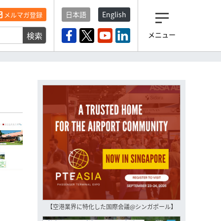
日本語
English
メルマガ登録
検索
メニュー
観光産業ニュース「トラベ
ルボイス」編集部から届く
一歩先の未来がみえるメルマガ
「今日のヘッドライン」 、もうご
登録済みですよね？
もし未だ登録していないなら…
いますぐ登録する
【空港業界に特化した国際会議@シンガポール】