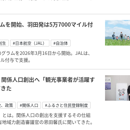
ムを開始、羽田発は5万7000マイル付
創生
#日本航空（JAL）
#自治体
ラムを2026年3月16日から開始。JALは、
イル付与で支援。
 関係人口創出へ「観光事業者が活躍す
てきた
政、政策
#関係人口
#ふるさと住民登録制度
」とは。関係人口の創出を支援するその仕組
省地域力創造審議官の恩田馨氏に聞いてきた。