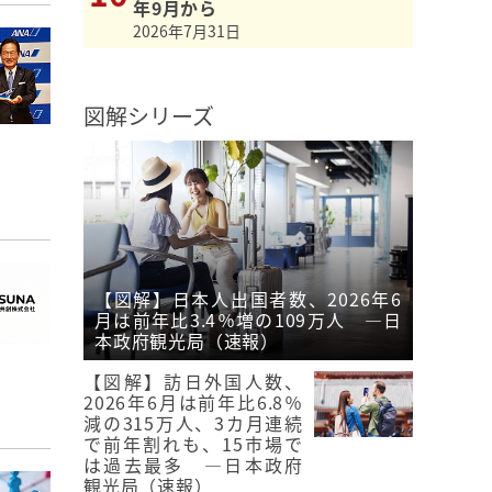
年9月から
2026年7月31日
図解シリーズ
【図解】日本人出国者数、2026年6
月は前年比3.4％増の109万人 ―日
本政府観光局（速報）
【図解】訪日外国人数、
2026年6月は前年比6.8％
減の315万人、3カ月連続
で前年割れも、15市場で
は過去最多 ―日本政府
観光局（速報）