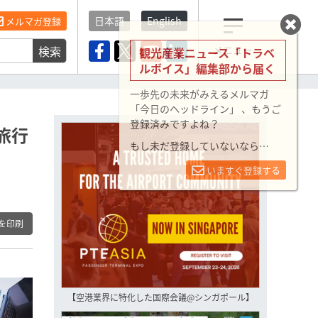
日本語
English
メルマガ登録
検索
メニュー
観光産業ニュース「トラベ
ルボイス」編集部から届く
一歩先の未来がみえるメルマガ
「今日のヘッドライン」 、もうご
登録済みですよね？
旅行
もし未だ登録していないなら…
いますぐ登録する
を印刷
【空港業界に特化した国際会議@シンガポール】