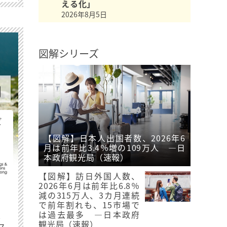
える化」
2026年8月5日
図解シリーズ
ビ
【図解】日本人出国者数、2026年6
月は前年比3.4％増の109万人 ―日
本政府観光局（速報）
【図解】訪日外国人数、
2026年6月は前年比6.8％
減の315万人、3カ月連続
で前年割れも、15市場で
最
は過去最多 ―日本政府
観光局（速報）
ス