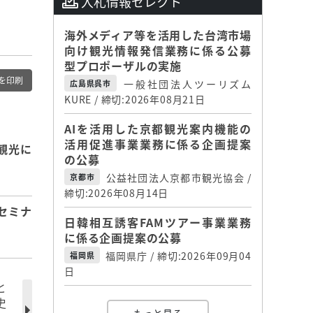
入札情報セレクト
海外メディア等を活用した台湾市場
向け観光情報発信業務に係る公募
型プロポーザルの実施
を印刷
一般社団法人ツーリズム
広島県呉市
KURE / 締切:2026年08月21日
AIを活用した京都観光案内機能の
活用促進事業業務に係る企画提案
観光に
の公募
公益社団法人京都市観光協会 /
京都市
締切:2026年08月14日
セミナ
日韓相互誘客FAMツアー事業業務
に係る企画提案の公募
福岡県庁 / 締切:2026年09月04
福岡県
日
と
史