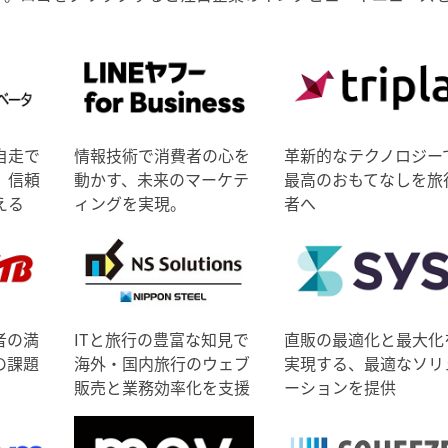
自走で
情報技術で消費者の心を
革新的なテクノロジー
、信頼
動かす、未来のマーケテ
最高のおもてなしを旅
える
ィングを実現。
者へ
者の満
ITと旅行の豊富な知見で
直販の最適化と最大化
の課題
海外・国内旅行のウェブ
実現する、最適なソリ
販売と業務効率化を支援
ーションを提供