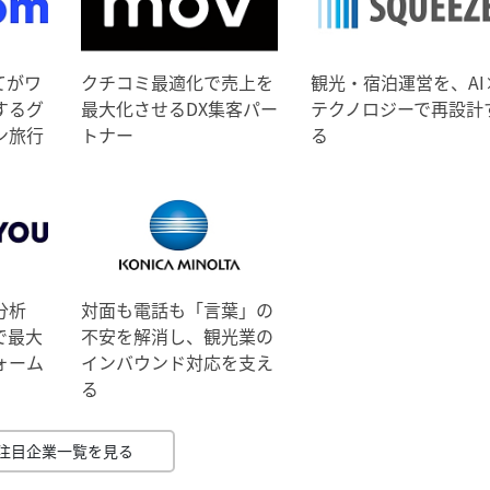
てがワ
クチコミ最適化で売上を
観光・宿泊運営を、AI
するグ
最大化させるDX集客パー
テクノロジーで再設計
ン旅行
トナー
る
分析
対面も電話も「言葉」の
で最大
不安を解消し、観光業の
ォーム
インバウンド対応を支え
る
注目企業一覧を見る