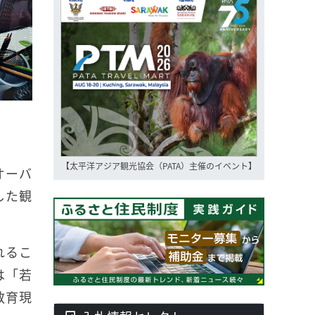
【太平洋アジア観光協会（PATA）主催のイベント】
オーバ
した観
れるこ
は「若
教育現