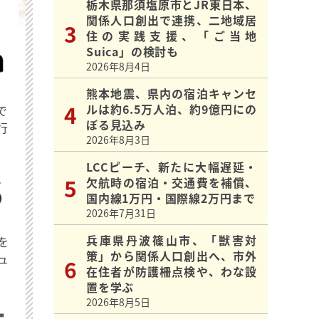
栃木県那須塩原市とJR東日本、
関係人口創出で連携、二地域居
住の実践支援、「ご当地
Suica」の検討も
2026年8月4日
熊本地震、県内の宿泊キャンセ
ルは約6.5万人泊、約9億円にの
で
ぼる見込み
行
2026年8月3日
LCCピーチ、新たに大幅遅延・
欠航時の宿泊・交通費を補償、
国内線1万円・国際線2万円まで
2026年7月31日
兵庫県丹波篠山市、「獣害対
を
策」から関係人口創出へ、市外
ュ
在住者が防護柵点検や、わな設
置を学ぶ
2026年8月5日