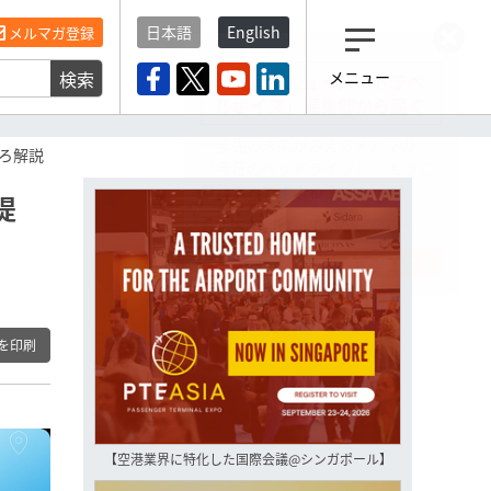
日本語
English
メルマガ登録
検索
メニュー
観光産業ニュース「トラベ
ルボイス」編集部から届く
一歩先の未来がみえるメルマガ
ろ解説
「今日のヘッドライン」 、もうご
登録済みですよね？
提
もし未だ登録していないなら…
いますぐ登録する
を印刷
【空港業界に特化した国際会議@シンガポール】