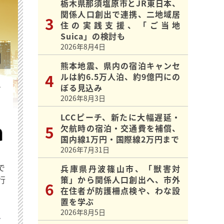
栃木県那須塩原市とJR東日本、
関係人口創出で連携、二地域居
住の実践支援、「ご当地
Suica」の検討も
2026年8月4日
熊本地震、県内の宿泊キャンセ
ルは約6.5万人泊、約9億円にの
を
ぼる見込み
2026年8月3日
LCCピーチ、新たに大幅遅延・
欠航時の宿泊・交通費を補償、
国内線1万円・国際線2万円まで
2026年7月31日
で
兵庫県丹波篠山市、「獣害対
行
策」から関係人口創出へ、市外
在住者が防護柵点検や、わな設
置を学ぶ
2026年8月5日