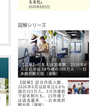
える化」
2026年8月5日
図解シリーズ
【図解】日本人出国者数、2026年6
月は前年比3.4％増の109万人 ―日
本政府観光局（速報）
【図解】訪日外国人数、
2026年6月は前年比6.8％
減の315万人、3カ月連続
で前年割れも、15市場で
ビ
は過去最多 ―日本政府
観光局（速報）