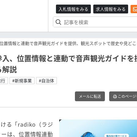
入札情報をみる
求人情報をみる
位置情報と連動で音声観光ガイドを提供、観光スポットで歴史や見どこ
参入、位置情報と連動で音声観光ガイドを
ろ解説
旅行
#新規事業
#自治体
メールに転送
このページ
る「radiko（ラジ
チャーは、位置情報連動