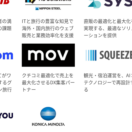
者の満
ITと旅行の豊富な知見で
直販の最適化と最大化
の課題
海外・国内旅行のウェブ
実現する、最適なソリ
販売と業務効率化を支援
ーションを提供
てがワ
クチコミ最適化で売上を
観光・宿泊運営を、AI
するグ
最大化させるDX集客パー
テクノロジーで再設計
ン旅行
トナー
る