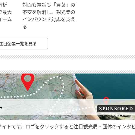
分析
対面も電話も「言葉」の
で最大
不安を解消し、観光業の
ォーム
インバウンド対応を支え
る
注目企業一覧を見る
ト
SPONSORED
サイトです。ロゴをクリックすると注目観光局・団体のインタ