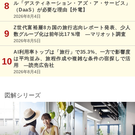
ル「デスティネーション・アズ・ア・サービス」
（DaaS）が必要な理由【外電】
2026年8月4日
Z世代富裕層8カ国の旅行志向レポート発表、少人
数グループ化は前年比17％増 ―マリオット調査
2026年8月5日
AI利用率トップは「旅行」で35.3%、一方で影響度
は平均並み、旅程作成や複雑な条件の宿探しで活
用 ―読売広告社
2026年8月4日
図解シリーズ