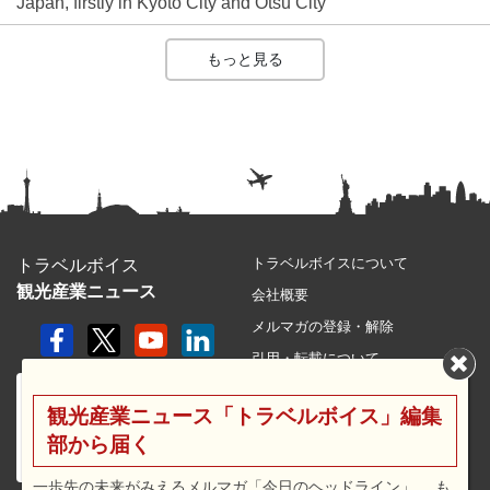
Japan, firstly in Kyoto City and Otsu City
もっと見る
トラベルボイスについて
トラベルボイス
観光産業ニュース
会社概要
メルマガの登録・解除
引用・転載について
プライバシーポリシー
観光産業ニュース「トラベルボイス」編集
利用規約
部から届く
サイトマップ
広告メニュー・料金
一歩先の未来がみえるメルマガ「今日のヘッドライン」 、も