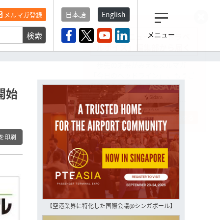
日本語
English
メルマガ登録
検索
メニュー
観光産業ニュース「トラベ
ルボイス」編集部から届く
一歩先の未来がみえるメルマガ
「今日のヘッドライン」 、もうご
登録済みですよね？
開始
もし未だ登録していないなら…
いますぐ登録する
を印刷
【空港業界に特化した国際会議@シンガポール】