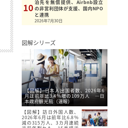
泊先を無償提供、Airbnb設立
の非営利団体が支援、国内NPO
と連携
2026年7月30日
図解シリーズ
【図解】日本人出国者数、2026年6
月は前年比3.4％増の109万人 ―日
本政府観光局（速報）
【図解】訪日外国人数、
2026年6月は前年比6.8％
減の315万人、3カ月連続