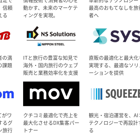
、信頼
動かす、未来のマーケテ
最高のおもてなしを旅
える
ィングを実現。
者へ
者の満
ITと旅行の豊富な知見で
直販の最適化と最大化
の課題
海外・国内旅行のウェブ
実現する、最適なソリ
販売と業務効率化を支援
ーションを提供
てがワ
クチコミ最適化で売上を
観光・宿泊運営を、AI
するグ
最大化させるDX集客パー
テクノロジーで再設計
ン旅行
トナー
る