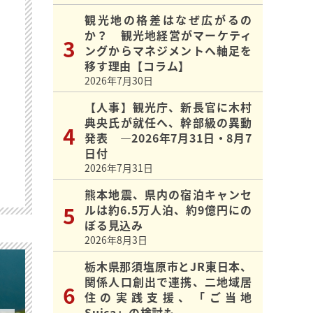
観光地の格差はなぜ広がるの
か？ 観光地経営がマーケティ
ングからマネジメントへ軸足を
移す理由【コラム】
2026年7月30日
【人事】観光庁、新長官に木村
典央氏が就任へ、幹部級の異動
発表 ―2026年7月31日・8月7
日付
2026年7月31日
熊本地震、県内の宿泊キャンセ
ルは約6.5万人泊、約9億円にの
ぼる見込み
2026年8月3日
栃木県那須塩原市とJR東日本、
関係人口創出で連携、二地域居
住の実践支援、「ご当地
Suica」の検討も