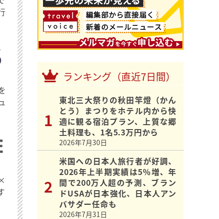
行
ランキング（直近7日間）
を
東北三大祭りの秋田竿燈（かん
ュ
とう）まつりをホテル内から快
適に観る宿泊プラン、上質な郷
土料理も、1名5.3万円から
2026年7月30日
米国への日本人旅行者が好調、
2026年上半期実績は5％増、年
×
間で200万人超の予測、ブラン
す
ドUSAが日本強化、日本人アン
バサダー任命も
2026年7月31日