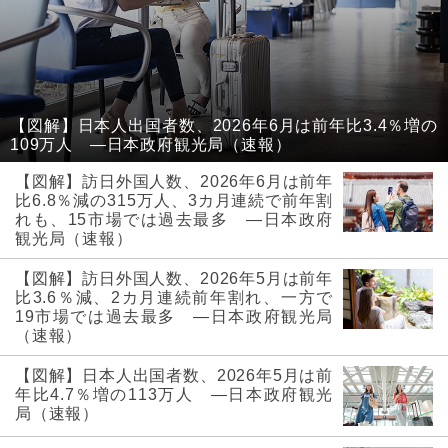
【図解】日本人出国者数、2026年6月は前年比3.4％増の
109万人 ―日本政府観光局（速報）
【図解】訪日外国人数、2026年6月は前年
比6.8％減の315万人、3カ月連続で前年割
れも、15市場では過去最多 ―日本政府
観光局（速報）
【図解】訪日外国人数、2026年5月は前年
比3.6％減、2カ月連続前年割れ、一方で
19市場では過去最多 ―日本政府観光局
（速報）
【図解】日本人出国者数、2026年5月は前
年比4.7％増の113万人 ―日本政府観光
局（速報）