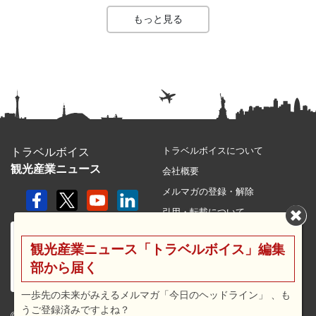
もっと見る
トラベルボイスについて
トラベルボイス
観光産業ニュース
会社概要
メルマガの登録・解除
引用・転載について
プライバシーポリシー
観光産業ニュース「トラベルボイス」編集
利用規約
部から届く
サイトマップ
広告メニュー・料金
一歩先の未来がみえるメルマガ「今日のヘッドライン」 、も
うご登録済みですよね？
プレスリリース窓口
© 2026 travel voice.