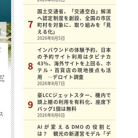
国土交通省、「交通空白」解消
へ認定制度を創設、全国の市区
町村を対象に、取り組みを「見
える化」
2026年8月5日
ビ
インバウンドの体験予約、日本
の予約サイト利用はタビナカ
43％、海外サイトを上回る、ホ
テル・百貨店の現地接点も活
用 ―デロイト調査
2026年8月7日
豪LCCジェットスター、機内で
頭上棚の利用を有料化、座席下
最
バッグ1個は無料
ス
2026年8月6日
AIが変えるDMOの役割と
は？ 観光の新運営モデル「デ