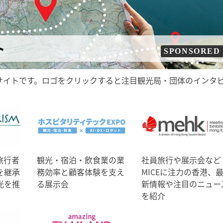
ト
SPONSORED
サイトです。ロゴをクリックすると注目観光局・団体のインタ
旅行者
観光・宿泊・飲食業の業
社員旅行や展示会など
を継承
務効率と顧客体験を支え
MICEに注力の香港、
光を推
る展示会
新情報や注目のニュー
を紹介