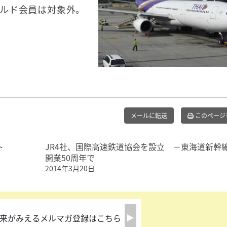
ルド会員は対象外。
メールに転送
このページ
ト
JR4社、国際高速鉄道協会を設立 －東海道新幹
開業50周年で
2014年3月20日
来がみえるメルマガ登録はこちら