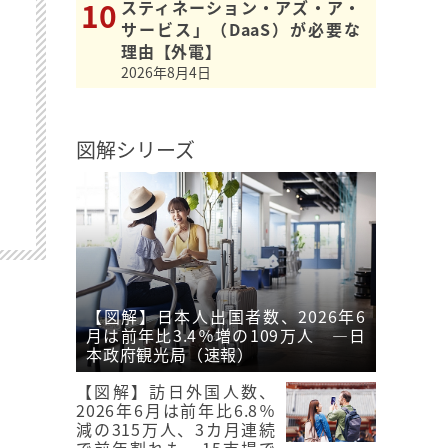
スティネーション・アズ・ア・
サービス」（DaaS）が必要な
理由【外電】
2026年8月4日
図解シリーズ
【図解】日本人出国者数、2026年6
月は前年比3.4％増の109万人 ―日
本政府観光局（速報）
【図解】訪日外国人数、
2026年6月は前年比6.8％
減の315万人、3カ月連続