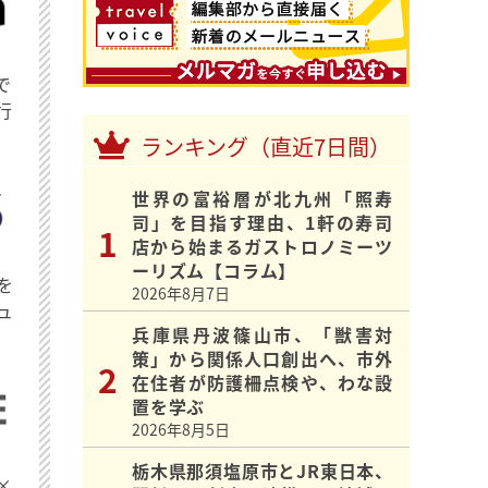
で
行
ランキング（直近7日間）
世界の富裕層が北九州「照寿
司」を目指す理由、1軒の寿司
店から始まるガストロノミーツ
ーリズム【コラム】
を
2026年8月7日
ュ
兵庫県丹波篠山市、「獣害対
策」から関係人口創出へ、市外
在住者が防護柵点検や、わな設
置を学ぶ
2026年8月5日
栃木県那須塩原市とJR東日本、
×