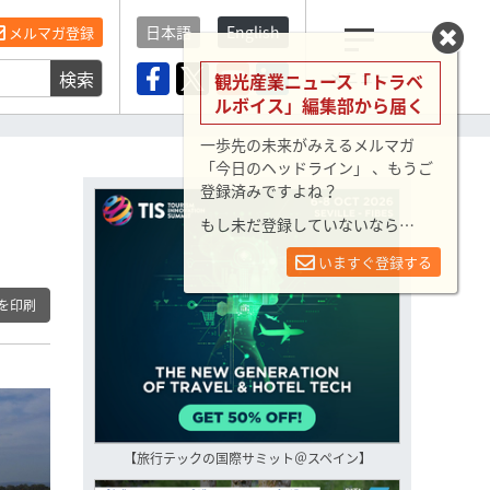
日本語
English
メルマガ登録
検索
メニュー
観光産業ニュース「トラベ
ルボイス」編集部から届く
一歩先の未来がみえるメルマガ
「今日のヘッドライン」 、もうご
登録済みですよね？
もし未だ登録していないなら…
いますぐ登録する
を印刷
【旅行テックの国際サミット＠スペイン】