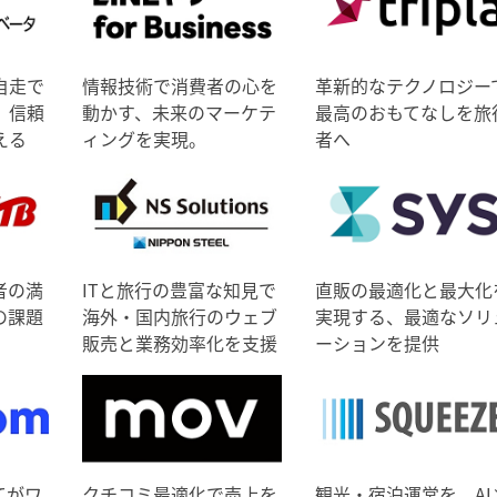
自走で
情報技術で消費者の心を
革新的なテクノロジー
、信頼
動かす、未来のマーケテ
最高のおもてなしを旅
える
ィングを実現。
者へ
者の満
ITと旅行の豊富な知見で
直販の最適化と最大化
の課題
海外・国内旅行のウェブ
実現する、最適なソリ
販売と業務効率化を支援
ーションを提供
てがワ
クチコミ最適化で売上を
観光・宿泊運営を、AI