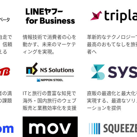
自走で
情報技術で消費者の心を
革新的なテクノロジー
、信頼
動かす、未来のマーケテ
最高のおもてなしを旅
える
ィングを実現。
者へ
者の満
ITと旅行の豊富な知見で
直販の最適化と最大化
の課題
海外・国内旅行のウェブ
実現する、最適なソリ
販売と業務効率化を支援
ーションを提供