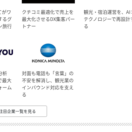
てがワ
クチコミ最適化で売上を
観光・宿泊運営を、AI
するグ
最大化させるDX集客パー
テクノロジーで再設計
ン旅行
トナー
る
分析
対面も電話も「言葉」の
で最大
不安を解消し、観光業の
ォーム
インバウンド対応を支え
る
注目企業一覧を見る