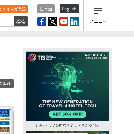
日本語
English
メルマガ登録
検索
メニュー
観光産業ニュース「トラベ
ルボイス」編集部から届く
一歩先の未来がみえるメルマガ
「今日のヘッドライン」 、もうご
登録済みですよね？
もし未だ登録していないなら…
いますぐ登録する
を印刷
【旅行テックの国際サミット＠スペイン】