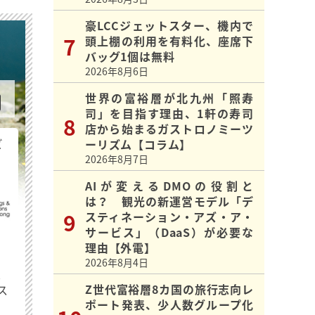
豪LCCジェットスター、機内で
頭上棚の利用を有料化、座席下
バッグ1個は無料
2026年8月6日
世界の富裕層が北九州「照寿
司」を目指す理由、1軒の寿司
店から始まるガストロノミーツ
ビ
ーリズム【コラム】
2026年8月7日
AIが変えるDMOの役割と
は？ 観光の新運営モデル「デ
スティネーション・アズ・ア・
サービス」（DaaS）が必要な
理由【外電】
2026年8月4日
最
Z世代富裕層8カ国の旅行志向レ
ス
ポート発表、少人数グループ化