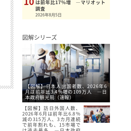
は前年比17％増 ―マリオット
調査
2026年8月5日
図解シリーズ
【図解】日本人出国者数、2026年6
月は前年比3.4％増の109万人 ―日
本政府観光局（速報）
【図解】訪日外国人数、
2026年6月は前年比6.8％
減の315万人、3カ月連続
で前年割れも、15市場で
は過去最多 ―日本政府