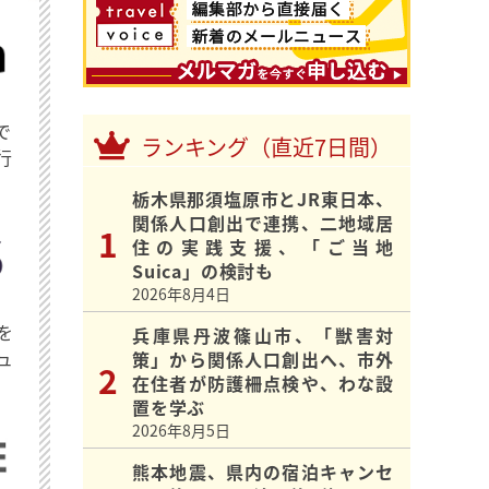
で
ランキング（直近7日間）
行
栃木県那須塩原市とJR東日本、
関係人口創出で連携、二地域居
住の実践支援、「ご当地
Suica」の検討も
2026年8月4日
を
兵庫県丹波篠山市、「獣害対
ュ
策」から関係人口創出へ、市外
在住者が防護柵点検や、わな設
置を学ぶ
2026年8月5日
熊本地震、県内の宿泊キャンセ