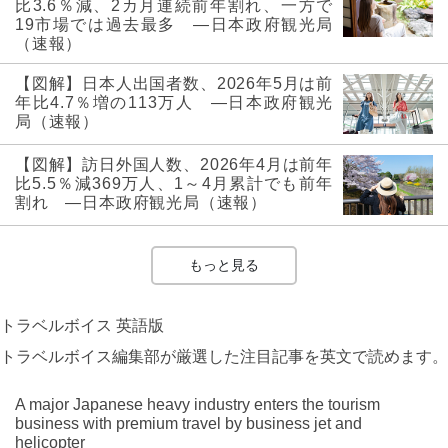
比3.6％減、2カ月連続前年割れ、一方で
19市場では過去最多 ―日本政府観光局
（速報）
【図解】日本人出国者数、2026年5月は前
年比4.7％増の113万人 ―日本政府観光
局（速報）
【図解】訪日外国人数、2026年4月は前年
比5.5％減369万人、1～4月累計でも前年
割れ ―日本政府観光局（速報）
もっと見る
トラベルボイス 英語版
トラベルボイス編集部が厳選した注目記事を英文で読めます。
A major Japanese heavy industry enters the tourism
business with premium travel by business jet and
helicopter