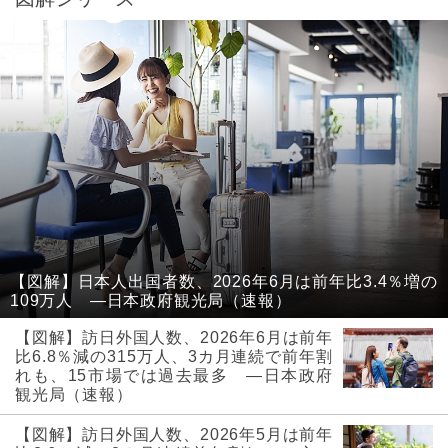
【図解】日本人出国者数、2026年6月は前年比3.4％増の
109万人 ―日本政府観光局（速報）
【図解】訪日外国人数、2026年6月は前年
比6.8％減の315万人、3カ月連続で前年割
れも、15市場では過去最多 ―日本政府
観光局（速報）
【図解】訪日外国人数、2026年5月は前年