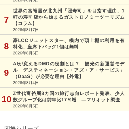
世界の富裕層が北九州「照寿司」を目指す理由、1
軒の寿司店から始まるガストロノミーツーリズム
【コラム】
2026年8月7日
豪LCCジェットスター、機内で頭上棚の利用を有
料化、座席下バッグ1個は無料
2026年8月6日
AIが変えるDMOの役割とは？ 観光の新運営モデ
ル「デスティネーション・アズ・ア・サービス」
（DaaS）が必要な理由【外電】
2026年8月4日
Z世代富裕層8カ国の旅行志向レポート発表、少人
数グループ化は前年比17％増 ―マリオット調査
2026年8月5日
図解シリーズ