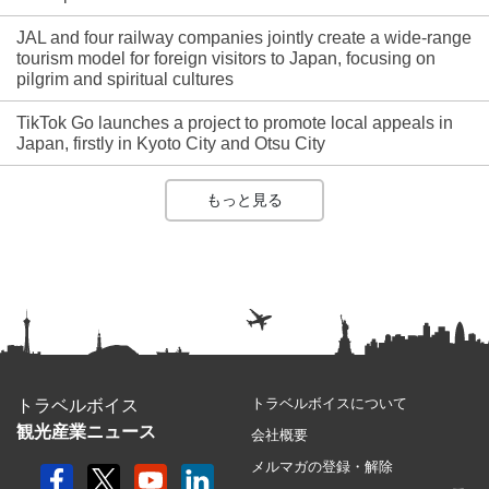
JAL and four railway companies jointly create a wide-range
tourism model for foreign visitors to Japan, focusing on
pilgrim and spiritual cultures
TikTok Go launches a project to promote local appeals in
Japan, firstly in Kyoto City and Otsu City
もっと見る
トラベルボイスについて
トラベルボイス
観光産業ニュース
会社概要
メルマガの登録・解除