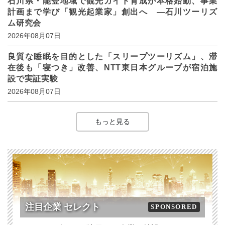
石川県・能登地域で観光ガイド育成が本格始動、事業
計画まで学び「観光起業家」創出へ ―石川ツーリズ
ム研究会
2026年08月07日
良質な睡眠を目的とした「スリープツーリズム」、滞
在後も「寝つき」改善、NTT東日本グループが宿泊施
設で実証実験
2026年08月07日
もっと見る
注目企業 セレクト
SPONSORED