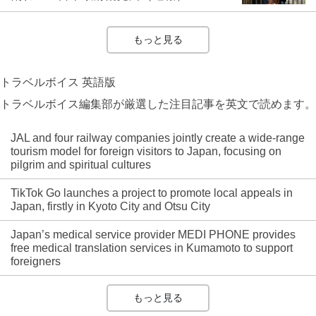
もっと見る
トラベルボイス 英語版
トラベルボイス編集部が厳選した注目記事を英文で読めます。
JAL and four railway companies jointly create a wide-range
tourism model for foreign visitors to Japan, focusing on
pilgrim and spiritual cultures
TikTok Go launches a project to promote local appeals in
Japan, firstly in Kyoto City and Otsu City
Japan’s medical service provider MEDI PHONE provides
free medical translation services in Kumamoto to support
foreigners
もっと見る