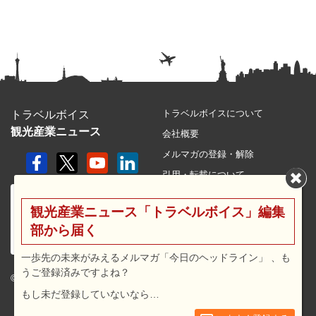
トラベルボイスについて
トラベルボイス
観光産業ニュース
会社概要
メルマガの登録・解除
引用・転載について
プライバシーポリシー
観光産業ニュース「トラベルボイス」編集
利用規約
部から届く
サイトマップ
広告メニュー・料金
一歩先の未来がみえるメルマガ「今日のヘッドライン」 、も
うご登録済みですよね？
プレスリリース窓口
© 2026 travel voice.
もし未だ登録していないなら…
求人広告