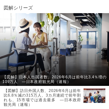
図解シリーズ
【図解】日本人出国者数、2026年6月は前年比3.4％増の
109万人 ―日本政府観光局（速報）
【図解】訪日外国人数、2026年6月は前年
比6.8％減の315万人、3カ月連続で前年割
れも、15市場では過去最多 ―日本政府
観光局（速報）