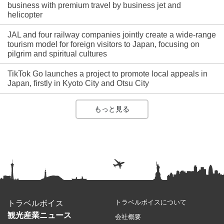
business with premium travel by business jet and
helicopter
JAL and four railway companies jointly create a wide-range
tourism model for foreign visitors to Japan, focusing on
pilgrim and spiritual cultures
TikTok Go launches a project to promote local appeals in
Japan, firstly in Kyoto City and Otsu City
もっと見る
トラベルボイスについて
トラベルボイス
観光産業ニュース
会社概要