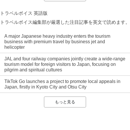
トラベルボイス 英語版
トラベルボイス編集部が厳選した注目記事を英文で読めます。
A major Japanese heavy industry enters the tourism
business with premium travel by business jet and
helicopter
JAL and four railway companies jointly create a wide-range
tourism model for foreign visitors to Japan, focusing on
pilgrim and spiritual cultures
TikTok Go launches a project to promote local appeals in
Japan, firstly in Kyoto City and Otsu City
もっと見る