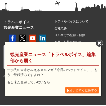
トラベルボイスについて
トラベルボイス
観光産業ニュース
会社概要
メルマガの登録・解除
引用・転載について
プライバシーポリシー
観光産業ニュース「トラベルボイス」編集
利用規約
部から届く
サイトマップ
広告メニュー・料金
一歩先の未来がみえるメルマガ「今日のヘッドライン」 、も
うご登録済みですよね？
プレスリリース窓口
© 2026 travel voice.
もし未だ登録していないなら…
求人広告
お問合せ
いますぐ登録する