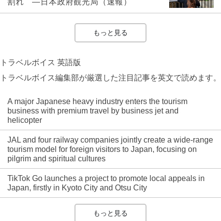
割れ ―日本政府観光局（速報）
もっと見る
トラベルボイス 英語版
トラベルボイス編集部が厳選した注目記事を英文で読めます。
A major Japanese heavy industry enters the tourism
business with premium travel by business jet and
helicopter
JAL and four railway companies jointly create a wide-range
tourism model for foreign visitors to Japan, focusing on
pilgrim and spiritual cultures
TikTok Go launches a project to promote local appeals in
Japan, firstly in Kyoto City and Otsu City
もっと見る