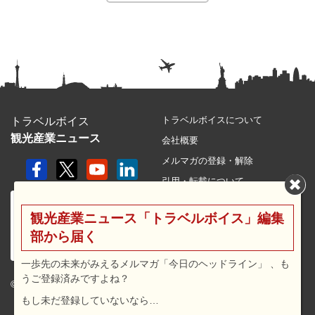
トラベルボイスについて
トラベルボイス
観光産業ニュース
会社概要
メルマガの登録・解除
引用・転載について
プライバシーポリシー
観光産業ニュース「トラベルボイス」編集
利用規約
部から届く
サイトマップ
広告メニュー・料金
一歩先の未来がみえるメルマガ「今日のヘッドライン」 、も
うご登録済みですよね？
プレスリリース窓口
© 2026 travel voice.
もし未だ登録していないなら…
求人広告