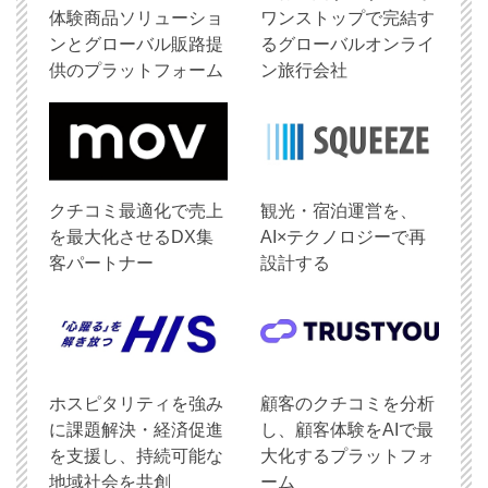
体験商品ソリューショ
ワンストップで完結す
ンとグローバル販路提
るグローバルオンライ
供のプラットフォーム
ン旅行会社
クチコミ最適化で売上
観光・宿泊運営を、
を最大化させるDX集
AI×テクノロジーで再
客パートナー
設計する
ホスピタリティを強み
顧客のクチコミを分析
に課題解決・経済促進
し、顧客体験をAIで最
を支援し、持続可能な
大化するプラットフォ
地域社会を共創
ーム