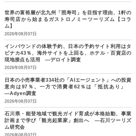
世界の富裕層が北九州「照寿司」を目指す理由、1軒の
寿司店から始まるガストロノミーツーリズム【コラ
ム】
2026年08月07日
インバウンドの体験予約、日本の予約サイト利用はタ
ビナカ43％、海外サイトを上回る、ホテル・百貨店の
現地接点も活用 ―デロイト調査
2026年08月07日
日本の小売事業者334社の「AIエージェント」への投資
意向は97％、一方で消費者62％は「抵抗あり」
―Adyen調査
2026年08月07日
石川県・能登地域で観光ガイド育成が本格始動、事業
計画まで学び「観光起業家」創出へ ―石川ツーリズ
ム研究会
2026年08月07日