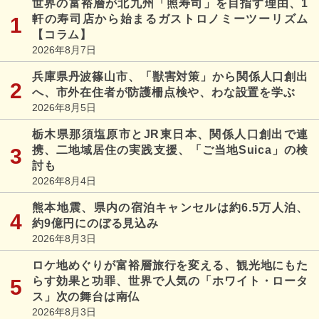
世界の富裕層が北九州「照寿司」を目指す理由、1
軒の寿司店から始まるガストロノミーツーリズム
【コラム】
2026年8月7日
兵庫県丹波篠山市、「獣害対策」から関係人口創出
へ、市外在住者が防護柵点検や、わな設置を学ぶ
2026年8月5日
栃木県那須塩原市とJR東日本、関係人口創出で連
携、二地域居住の実践支援、「ご当地Suica」の検
討も
2026年8月4日
熊本地震、県内の宿泊キャンセルは約6.5万人泊、
約9億円にのぼる見込み
2026年8月3日
ロケ地めぐりが富裕層旅行を変える、観光地にもた
らす効果と功罪、世界で人気の「ホワイト・ロータ
ス」次の舞台は南仏
2026年8月3日