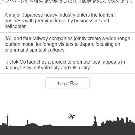
トラベルボイス編集部が厳選した注目記事を英文で読めます。
A major Japanese heavy industry enters the tourism
business with premium travel by business jet and
helicopter
JAL and four railway companies jointly create a wide-range
tourism model for foreign visitors to Japan, focusing on
pilgrim and spiritual cultures
TikTok Go launches a project to promote local appeals in
Japan, firstly in Kyoto City and Otsu City
もっと見る