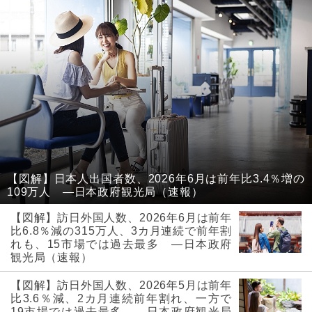
【図解】日本人出国者数、2026年6月は前年比3.4％増の
109万人 ―日本政府観光局（速報）
【図解】訪日外国人数、2026年6月は前年
比6.8％減の315万人、3カ月連続で前年割
れも、15市場では過去最多 ―日本政府
観光局（速報）
【図解】訪日外国人数、2026年5月は前年
比3.6％減、2カ月連続前年割れ、一方で
19市場では過去最多 ―日本政府観光局