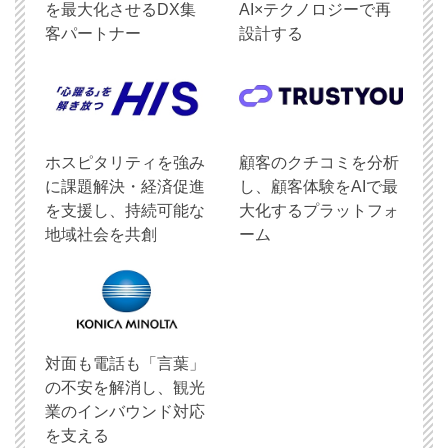
を最大化させるDX集
AI×テクノロジーで再
客パートナー
設計する
ホスピタリティを強み
顧客のクチコミを分析
に課題解決・経済促進
し、顧客体験をAIで最
を支援し、持続可能な
大化するプラットフォ
地域社会を共創
ーム
対面も電話も「言葉」
の不安を解消し、観光
業のインバウンド対応
を支える