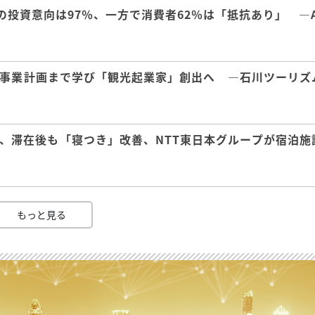
の投資意向は97％、一方で消費者62％は「抵抗あり」 ―A
事業計画まで学び「観光起業家」創出へ ―石川ツーリズ
、滞在後も「寝つき」改善、NTT東日本グループが宿泊施
もっと見る