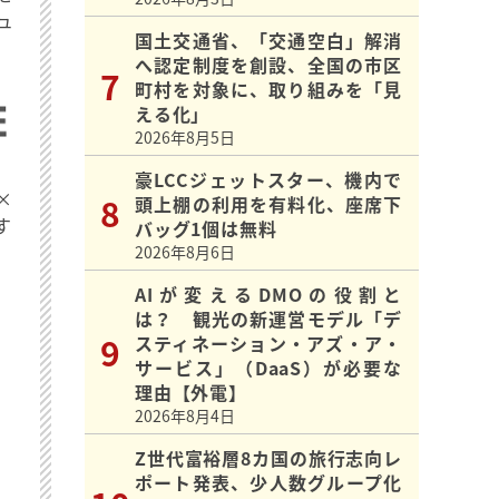
ュ
国土交通省、「交通空白」解消
へ認定制度を創設、全国の市区
町村を対象に、取り組みを「見
える化」
2026年8月5日
豪LCCジェットスター、機内で
×
頭上棚の利用を有料化、座席下
す
バッグ1個は無料
2026年8月6日
AIが変えるDMOの役割と
は？ 観光の新運営モデル「デ
スティネーション・アズ・ア・
サービス」（DaaS）が必要な
理由【外電】
2026年8月4日
Z世代富裕層8カ国の旅行志向レ
ポート発表、少人数グループ化