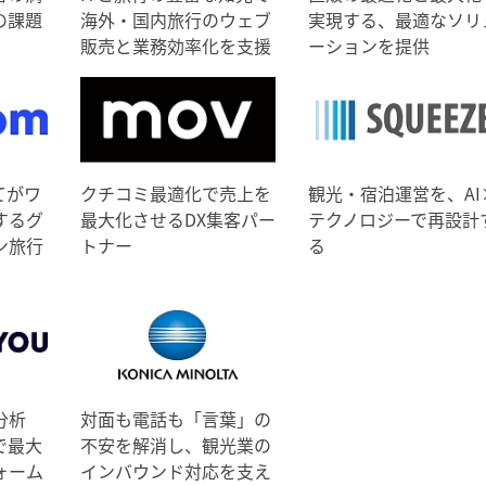
の課題
海外・国内旅行のウェブ
実現する、最適なソリ
販売と業務効率化を支援
ーションを提供
てがワ
クチコミ最適化で売上を
観光・宿泊運営を、AI
するグ
最大化させるDX集客パー
テクノロジーで再設計
ン旅行
トナー
る
分析
対面も電話も「言葉」の
で最大
不安を解消し、観光業の
ォーム
インバウンド対応を支え