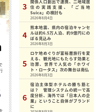
関係人口創出で連携、二地域居
住の実践支援、「ご当地
Suica」の検討も
2026年8月4日
を
熊本地震、県内の宿泊キャンセ
ルは約6.5万人泊、約9億円にの
ぼる見込み
2026年8月3日
ロケ地めぐりが富裕層旅行を変
える、観光地にもたらす効果と
功罪、世界で人気の「ホワイ
で
ト・ロータス」次の舞台は南仏
行
2026年8月3日
宿泊主体型ホテルの勝ち筋と
は？ 管理システムの統一で高
度分析、海外では「日本人の企
業」ということ自体がブランド
に
を
2026年8月3日