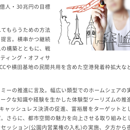
億人・30兆円の目標
れてもらうための方法
を提言。横串かつ継続
ムの構築とともに、戦
ケティング・オフィサ
LCCや横田基地の民間共用を含めた空港発着枠拡大な
ノミーの推進に言及。幅広い類型でのホームシェアの
ニークな知識や経験を生かした体験型ツーリズムの推
備、キャッシュレス決済の促進、富裕層をターゲットと
だ。さらに、都市空間の魅力を向上させる取り組みと
セッション(公園内営業権の入札)の実施、夕方から