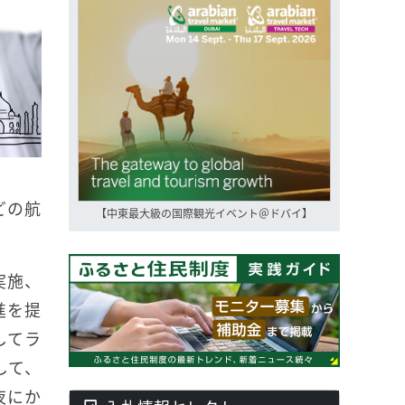
どの航
【中東最大級の国際観光イベント＠ドバイ】
実施、
進を提
してラ
して、
夜にか