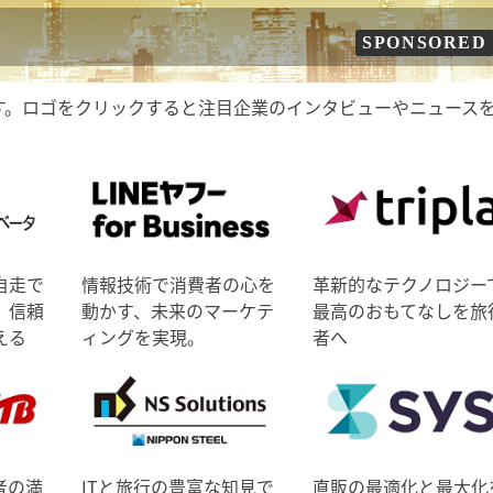
SPONSORED
す。ロゴをクリックすると注目企業のインタビューやニュース
自走で
情報技術で消費者の心を
革新的なテクノロジー
、信頼
動かす、未来のマーケテ
最高のおもてなしを旅
える
ィングを実現。
者へ
者の満
ITと旅行の豊富な知見で
直販の最適化と最大化