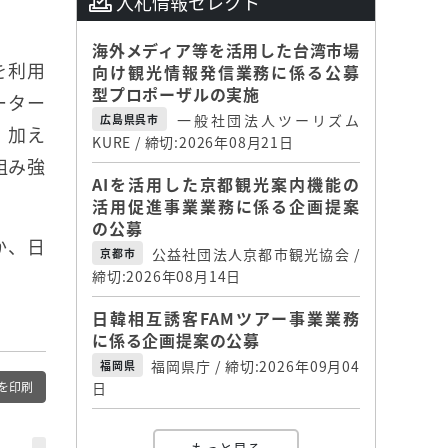
入札情報セレクト
海外メディア等を活用した台湾市場
を利用
向け観光情報発信業務に係る公募
型プロポーザルの実施
ーター
一般社団法人ツーリズム
広島県呉市
。加え
KURE / 締切:2026年08月21日
組み強
AIを活用した京都観光案内機能の
活用促進事業業務に係る企画提案
の公募
か、日
公益社団法人京都市観光協会 /
京都市
締切:2026年08月14日
日韓相互誘客FAMツアー事業業務
に係る企画提案の公募
福岡県庁 / 締切:2026年09月04
福岡県
を印刷
日