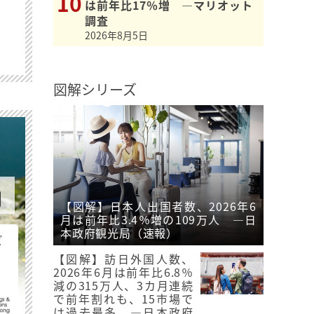
は前年比17％増 ―マリオット
調査
2026年8月5日
図解シリーズ
【図解】日本人出国者数、2026年6
月は前年比3.4％増の109万人 ―日
本政府観光局（速報）
ビ
【図解】訪日外国人数、
2026年6月は前年比6.8％
減の315万人、3カ月連続
で前年割れも、15市場で
は過去最多 ―日本政府