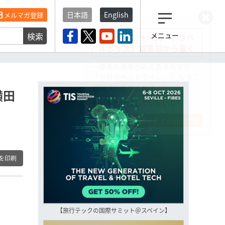
日本語
English
メルマガ登録
検索
メニュー
観光産業ニュース「トラベ
ルボイス」編集部から届く
一歩先の未来がみえるメルマガ
「今日のヘッドライン」 、もうご
登録済みですよね？
横田
もし未だ登録していないなら…
いますぐ登録する
を印刷
【旅行テックの国際サミット＠スペイン】