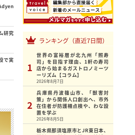
dyen
ム研究
ランキング（直近7日間）
世界の富裕層が北九州「照寿
設で実
司」を目指す理由、1軒の寿司
店から始まるガストロノミーツ
ーリズム【コラム】
2026年8月7日
兵庫県丹波篠山市、「獣害対
策」から関係人口創出へ、市外
在住者が防護柵点検や、わな設
置を学ぶ
2026年8月5日
栃木県那須塩原市とJR東日本、