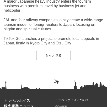
A major Japanese heavy industry enters the tourism
business with premium travel by business jet and
helicopter
JAL and four railway companies jointly create a wide-range
tourism model for foreign visitors to Japan, focusing on
pilgrim and spiritual cultures
TikTok Go launches a project to promote local appeals in
Japan, firstly in Kyoto City and Otsu City
もっと見る
トラベルボイスについて
トラベルボイス
観光産業ニュース
会社概要