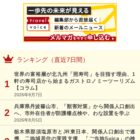
ランキング（直近7日間）
世界の富裕層が北九州「照寿司」を目指す理由、1
軒の寿司店から始まるガストロノミーツーリズム
【コラム】
2026年8月7日
兵庫県丹波篠山市、「獣害対策」から関係人口創出
へ、市外在住者が防護柵点検や、わな設置を学ぶ
2026年8月5日
栃木県那須塩原市とJR東日本、関係人口創出で連
携、二地域居住の実践支援、「ご当地Suica」の検