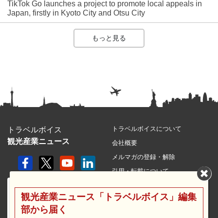
TikTok Go launches a project to promote local appeals in
Japan, firstly in Kyoto City and Otsu City
もっと見る
トラベルボイスについて
トラベルボイス
観光産業ニュース
会社概要
メルマガの登録・解除
引用・転載について
プライバシーポリシー
観光産業ニュース「トラベルボイス」編集
利用規約
部から届く
サイトマップ