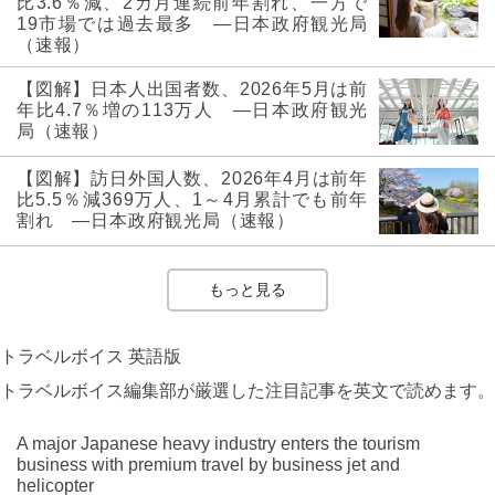
比3.6％減、2カ月連続前年割れ、一方で
19市場では過去最多 ―日本政府観光局
（速報）
【図解】日本人出国者数、2026年5月は前
年比4.7％増の113万人 ―日本政府観光
局（速報）
【図解】訪日外国人数、2026年4月は前年
比5.5％減369万人、1～4月累計でも前年
割れ ―日本政府観光局（速報）
もっと見る
トラベルボイス 英語版
トラベルボイス編集部が厳選した注目記事を英文で読めます。
A major Japanese heavy industry enters the tourism
business with premium travel by business jet and
helicopter