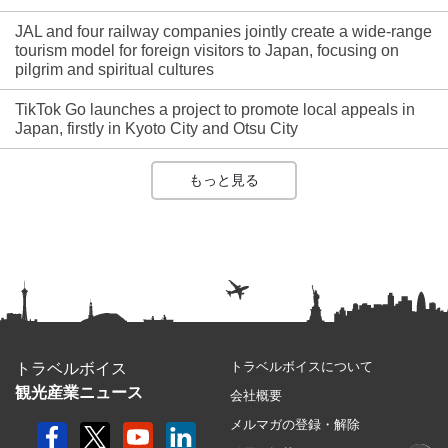
JAL and four railway companies jointly create a wide-range
tourism model for foreign visitors to Japan, focusing on
pilgrim and spiritual cultures
TikTok Go launches a project to promote local appeals in
Japan, firstly in Kyoto City and Otsu City
もっと見る
トラベルボイスについて
トラベルボイス
観光産業ニュース
会社概要
メルマガの登録・解除