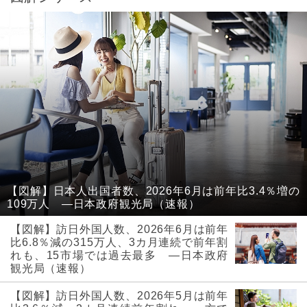
【図解】日本人出国者数、2026年6月は前年比3.4％増の
109万人 ―日本政府観光局（速報）
【図解】訪日外国人数、2026年6月は前年
比6.8％減の315万人、3カ月連続で前年割
れも、15市場では過去最多 ―日本政府
観光局（速報）
【図解】訪日外国人数、2026年5月は前年