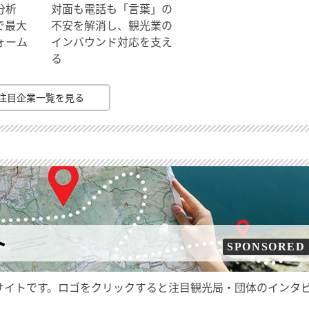
分析
対面も電話も「言葉」の
で最大
不安を解消し、観光業の
ォーム
インバウンド対応を支え
る
注目企業一覧を見る
ト
SPONSORED
サイトです。ロゴをクリックすると注目観光局・団体のインタ