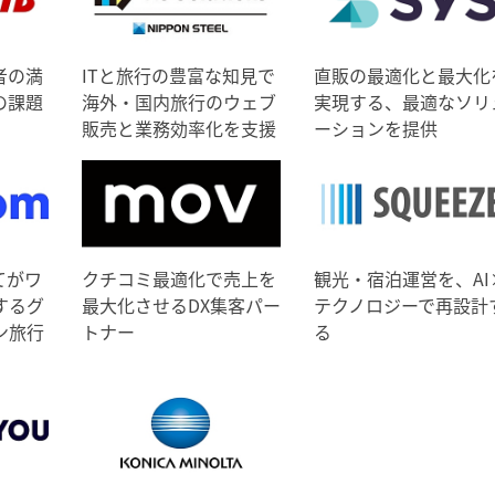
者の満
ITと旅行の豊富な知見で
直販の最適化と最大化
の課題
海外・国内旅行のウェブ
実現する、最適なソリ
販売と業務効率化を支援
ーションを提供
てがワ
クチコミ最適化で売上を
観光・宿泊運営を、AI
するグ
最大化させるDX集客パー
テクノロジーで再設計
ン旅行
トナー
る