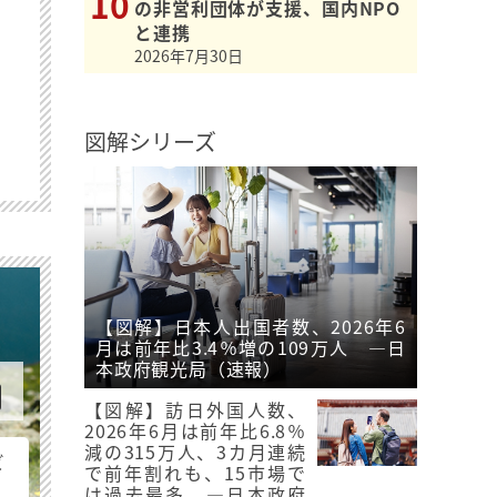
の非営利団体が支援、国内NPO
と連携
2026年7月30日
図解シリーズ
【図解】日本人出国者数、2026年6
月は前年比3.4％増の109万人 ―日
本政府観光局（速報）
【図解】訪日外国人数、
2026年6月は前年比6.8％
減の315万人、3カ月連続
ビ
で前年割れも、15市場で
は過去最多 ―日本政府