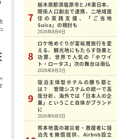
栃木県那須塩原市とJR東日本、
関係人口創出で連携、二地域居
住の実践支援、「ご当地
を
Suica」の検討も
ュ
2026年8月4日
ロケ地めぐりが富裕層旅行を変
える、観光地にもたらす効果と
功罪、世界で人気の「ホワイ
ト・ロータス」次の舞台は南仏
2026年8月3日
×
宿泊主体型ホテルの勝ち筋と
す
は？ 管理システムの統一で高
度分析、海外では「日本人の企
業」ということ自体がブランド
に
2026年8月3日
熊本地震の被災者・救援者に宿
泊先を無償提供、Airbnb設立