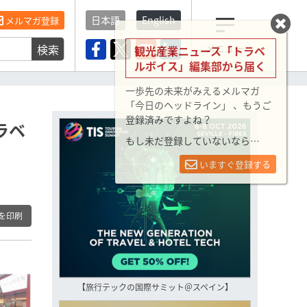
日本語
English
メルマガ登録
検索
メニュー
観光産業ニュース「トラベ
ルボイス」編集部から届く
一歩先の未来がみえるメルマガ
「今日のヘッドライン」 、もうご
登録済みですよね？
ラベ
もし未だ登録していないなら…
いますぐ登録する
を印刷
【旅行テックの国際サミット＠スペイン】