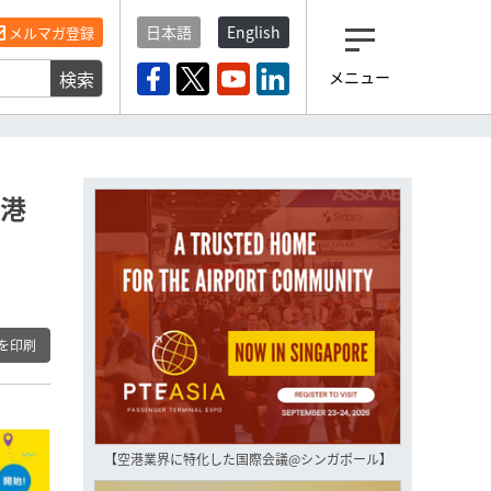
日本語
English
メルマガ登録
検索
メニュー
観光産業ニュース「トラベ
ルボイス」編集部から届く
一歩先の未来がみえるメルマガ
「今日のヘッドライン」 、もうご
登録済みですよね？
香港
もし未だ登録していないなら…
いますぐ登録する
を印刷
【空港業界に特化した国際会議@シンガポール】