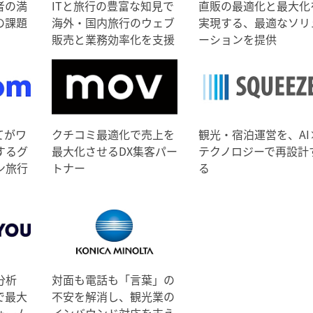
者の満
ITと旅行の豊富な知見で
直販の最適化と最大化
の課題
海外・国内旅行のウェブ
実現する、最適なソリ
販売と業務効率化を支援
ーションを提供
てがワ
クチコミ最適化で売上を
観光・宿泊運営を、AI
するグ
最大化させるDX集客パー
テクノロジーで再設計
ン旅行
トナー
る
分析
対面も電話も「言葉」の
で最大
不安を解消し、観光業の
ォーム
インバウンド対応を支え