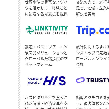
世界水準の豊富なノウハ
交流の力で、旅行
ウを活かして、地域ごと
足と、地域・企業
に最適な観光支援を提供
解決を実現
鉄道・バス・ツアー・体
旅行に関するすべ
験商品ソリューションと
ンストップで完結
グローバル販路提供のプ
ローバルオンライ
ラットフォーム
会社
ホスピタリティを強みに
顧客のクチコミを
課題解決・経済促進を支
し、顧客体験をAI
援し、持続可能な地域社
化するプラットフ