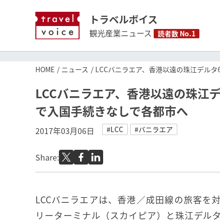
トラベルボイス
観光産業ニュース
読者数 No.1
HOME
ニュース
LCCバニラエア、香港以遠の珠江デル
LCCバニラエア、香港以遠の珠江
で入国手続きなしで各都市へ
#LCC
#バニラエア
2017年03月06日
Share:
LCCバニラエアは、香港／成田線の旅客を
リーターミナル（スカイピア）と珠江デル