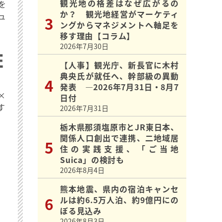
観光地の格差はなぜ広がるの
を
か？ 観光地経営がマーケティ
ュ
ングからマネジメントへ軸足を
移す理由【コラム】
2026年7月30日
【人事】観光庁、新長官に木村
典央氏が就任へ、幹部級の異動
発表 ―2026年7月31日・8月7
×
日付
す
2026年7月31日
栃木県那須塩原市とJR東日本、
関係人口創出で連携、二地域居
住の実践支援、「ご当地
Suica」の検討も
2026年8月4日
熊本地震、県内の宿泊キャンセ
ルは約6.5万人泊、約9億円にの
ぼる見込み
2026年8月3日