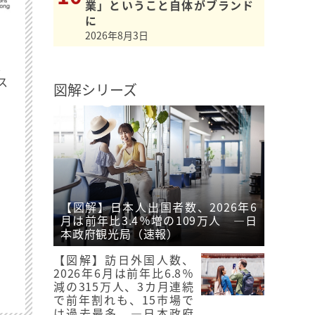
業」ということ自体がブランド
に
2026年8月3日
最
ス
図解シリーズ
【図解】日本人出国者数、2026年6
月は前年比3.4％増の109万人 ―日
本政府観光局（速報）
【図解】訪日外国人数、
2026年6月は前年比6.8％
減の315万人、3カ月連続
で前年割れも、15市場で
は過去最多 ―日本政府