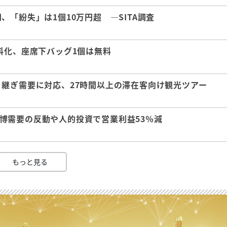
「紛失」は1個10万円超 ―SITA調査
料化、座席下バッグ1個は無料
継ぎ需要に対応、27時間以上の滞在客向け観光ツアー
 万博需要の反動や人的投資で営業利益53％減
もっと見る